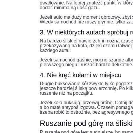
gwałtownie. Najlepiej znaleźć punkt, w któr
dodać minimalną ilość gazu.
Jeżeli auto ma duży moment obrotowy, zbyt
Wtedy samochód nie ruszy płynnie, tylko za
3. W niektórych autach spróbuj 
Na bardzo śliskiej nawierzchni można czase
przekazywaną na koła, dzięki czemu łatwiej 
każdego auta.
Jeżeli samochód gaśnie, mocno szarpie albo 
pierwszego biegu i ruszać bardzo delikatnie.
4. Nie kręć kołami w miejscu
Długie buksowanie kół zwykle tylko pogarsz
jeszcze bardziej śliską powierzchnię. Po ki
ruszenie niż na początku.
Jeżeli koła buksują, przerwij próbę. Cofnij d
albo matę antypoślizgową. Czasem pomaga r
trzeba robić to ostrożnie, bez agresywnego 
Ruszanie pod górę na śliski
Ruszanie pod górę jest trudniejsze, bo sam