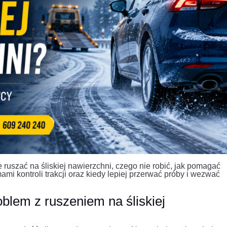
ruszać na śliskiej nawierzchni, czego nie robić, jak pomagać
i kontroli trakcji oraz kiedy lepiej przerwać próby i wezwać
lem z ruszeniem na śliskiej