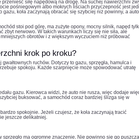
e przenieść siłę napędową na drogę. Na suchej nawierzchni zw
błocie pośniegowym albo mokrych liściach przyczepność jest je
 gazu, koła zaczynają obracać się szybciej niż powinny, a aut
chód stoi pod górę, ma zużyte opony, mocny silnik, napęd tyl
ć zbyt nerwowo. W takich warunkach liczy się nie siła, ale
 z mniejszych obrotów i z większym wyczuciem niż próbować
erzchni krok po kroku?
j gwałtownych ruchów. Dotyczy to gazu, sprzęgła, hamulca i
otrzebuje spokoju. Każde szarpnięcie może spowodować utratę
dału gazu. Kierowca widzi, że auto nie rusza, więc dodaje wię
 szybciej buksować, a samochód coraz bardziej ślizga się w
bardzo spokojnie. Jeżeli czujesz, że koła zaczynają tracić
 jeszcze delikatniej.
 sprzęgło ma ogromne znaczenie. Nie powinno się go puszcz