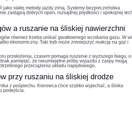
R jako stałej metody jazdy zimą. Systemy bezpieczeństwa
ie zastąpią dobrych opon, rozsądnej prędkości i spokojnej tec
ów a ruszanie na śliskiej nawierzchni
egów również trzeba unikać gwałtownego wciskania gazu. W w
albo ekonomiczny. Taki tryb może zmniejszyć reakcję na gaz i
ru przełożenia, czasem pomaga ruszenie z wyższego biegu, o 
jednak pamiętać, że nieumiejętne próby wyjazdu z zaspy mogą
potrzebnego przeciążenia układu napędowego.
w przy ruszaniu na śliskiej drodze
ka z pośpiechu. Kierowca chce szybko wyjechać, a śliska
 podejścia.