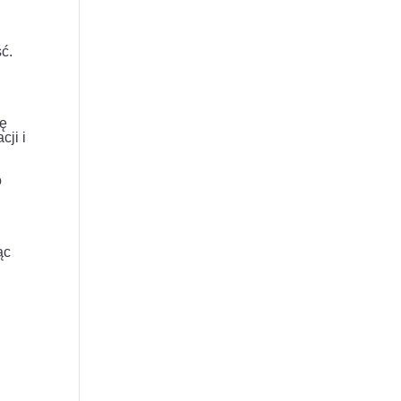
ć.
łę
cji i
o
ąc