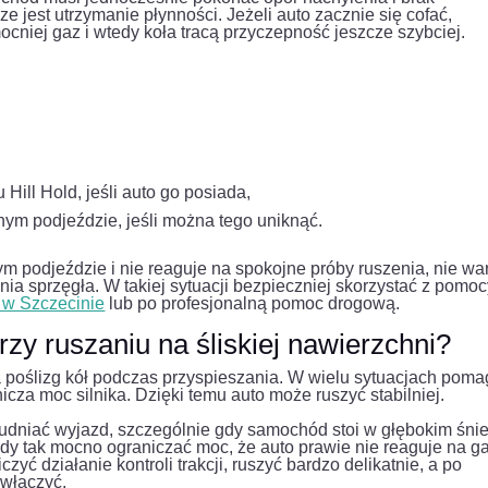
ze jest utrzymanie płynności. Jeżeli auto zacznie się cofać,
cniej gaz i wtedy koła tracą przyczepność jeszcze szybciej.
Hill Hold, jeśli auto go posiada,
ym podjeździe, jeśli można tego uniknąć.
m podjeździe i nie reaguje na spokojne próby ruszenia, nie wa
ia sprzęgła. W takiej sytuacji bezpieczniej skorzystać z pomo
 w Szczecinie
lub po profesjonalną pomoc drogową.
y ruszaniu na śliskiej nawierzchni?
za poślizg kół podczas przyspieszania. W wielu sytuacjach poma
cza moc silnika. Dzięki temu auto może ruszyć stabilniej.
rudniać wyjazd, szczególnie gdy samochód stoi w głębokim śni
y tak mocno ograniczać moc, że auto prawie nie reaguje na ga
ć działanie kontroli trakcji, ruszyć bardzo delikatnie, a po
 włączyć.