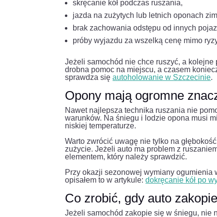
skręcanie kół podczas ruszania,
jazda na zużytych lub letnich oponach zim
brak zachowania odstępu od innych poja
próby wyjazdu za wszelką cenę mimo ryz
Jeżeli samochód nie chce ruszyć, a kolejne
drobna pomoc na miejscu, a czasem koniecz
sprawdza się
autoholowanie w Szczecinie
.
Opony mają ogromne znac
Nawet najlepsza technika ruszania nie pomo
warunków. Na śniegu i lodzie opona musi m
niskiej temperaturze.
Warto zwrócić uwagę nie tylko na głębokość 
zużycie. Jeżeli auto ma problem z ruszani
elementem, który należy sprawdzić.
Przy okazji sezonowej wymiany ogumienia w
opisałem to w artykule:
dokręcanie kół po w
Co zrobić, gdy auto zakopi
Jeżeli samochód zakopie się w śniegu, nie 