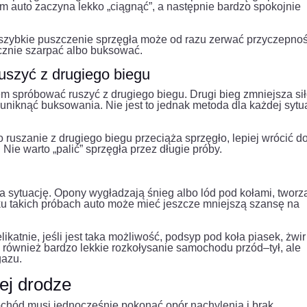
ym auto zaczyna lekko „ciągnąć”, a następnie bardzo spokojnie
 szybkie puszczenie sprzęgła może od razu zerwać przyczepnoś
cznie szarpać albo buksować.
ruszyć z drugiego biegu
m spróbować ruszyć z drugiego biegu. Drugi bieg zmniejsza si
uniknąć buksowania. Nie jest to jednak metoda dla każdej sytua
ruszanie z drugiego biegu przeciąża sprzęgło, lepiej wrócić d
 Nie warto „palić” sprzęgła przez długie próby.
a sytuację. Opony wygładzają śnieg albo lód pod kołami, tworz
lku takich próbach auto może mieć jeszcze mniejszą szansę na
elikatnie, jeśli jest taka możliwość, podsyp pod koła piasek, żwir
ównież bardzo lekkie rozkołysanie samochodu przód–tył, ale
gazu.
ej drodze
ochód musi jednocześnie pokonać opór nachylenia i brak