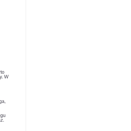
rto
cy. W
ga,
egu
z.