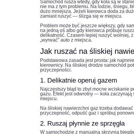
Samochód rusza wtedy, gdy koła są w stani
nie ma z tym problemu. Na lodzie, śniegu, 
dużo mniejsza. Jeżeli kierowca doda za dużo
zamiast ruszyć — ślizga się w miejscu.
Problem może być jeszcze większy, gdy samo
na jedną oś albo gdy kierowca próbuje rusza
delikatność. Czasem lepiej ruszyć wolniej,
„wyrwać” auto z miejsca.
Jak ruszać na śliskiej nawi
Podstawowa zasada jest prosta: jak najmnie
kierownicy. Na śliskiej drodze samochód p
przyczepności.
1. Delikatnie operuj gazem
Najczęstszy błąd to zbyt mocne wciskanie pe
gazu. Efekt jest odwrotny — koła zaczynają
miejscu.
Na śliskiej nawierzchni gaz trzeba dodawać 
przyczepność, odpuść gaz i spróbuj ponownie
2. Ruszaj płynnie ze sprzęgła
W samochodzie z manualną skrzynią biegów