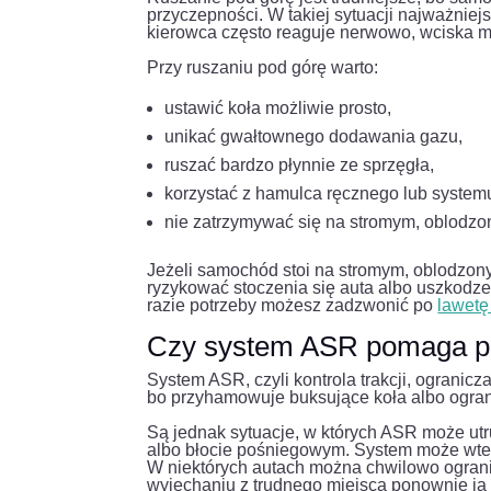
przyczepności. W takiej sytuacji najważniejs
kierowca często reaguje nerwowo, wciska mo
Przy ruszaniu pod górę warto:
ustawić koła możliwie prosto,
unikać gwałtownego dodawania gazu,
ruszać bardzo płynnie ze sprzęgła,
korzystać z hamulca ręcznego lub systemu 
nie zatrzymywać się na stromym, oblodzon
Jeżeli samochód stoi na stromym, oblodzony
ryzykować stoczenia się auta albo uszkodzen
razie potrzeby możesz zadzwonić po
lawetę
Czy system ASR pomaga prz
System ASR, czyli kontrola trakcji, ogranic
bo przyhamowuje buksujące koła albo ograni
Są jednak sytuacje, w których ASR może ut
albo błocie pośniegowym. System może wted
W niektórych autach można chwilowo ograniczy
wyjechaniu z trudnego miejsca ponownie ją