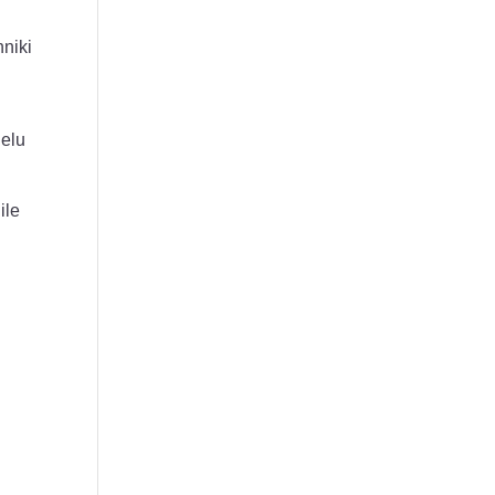
hniki
ielu
ile