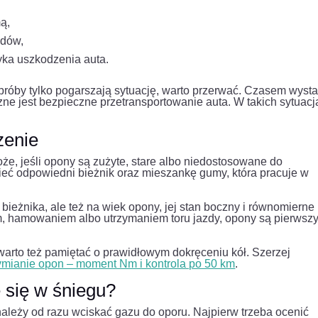
ą,
zdów,
yka uszkodzenia auta.
 próby tylko pogarszają sytuację, warto przerwać. Czasem wyst
ne jest bezpieczne przetransportowanie auta. W takich sytuac
zenie
że, jeśli opony są zużyte, stare albo niedostosowane do
ieć odpowiedni bieżnik oraz mieszankę gumy, która pracuje w
bieżnika, ale też na wiek opony, jej stan boczny i równomierne
em, hamowaniem albo utrzymaniem toru jazdy, opony są pierwsz
arto też pamiętać o prawidłowym dokręceniu kół. Szerzej
ymianie opon – moment Nm i kontrola po 50 km
.
e się w śniegu?
należy od razu wciskać gazu do oporu. Najpierw trzeba ocenić