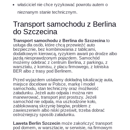
właściciel nie chce ryzykować powrotu autem o
nieznanym stanie technicznym.
Transport samochodu z Berlina
do Szczecina
Transport samochodu z Berlina do Szczecina
to
usługa dla osób, które chcą przewieźć auto
bezpiecznie, bez kombinowania z tablicami,
dodatkowym kierowcą, ryzykiem awarii po drodze albo
jazdą niesprawdzonym pojazdem. Samochód
możemy odebrać z centrum Berlina, z parkingu, z
warsztatu, z komisu, z placu firmowego, z lotniska
BER albo z trasy pod Berlinem.
Przed wyjazdem ustalamy dokładną lokalizację auta,
miejsce docelowe w Polsce, markę i model
samochodu, stan techniczny oraz możliwość
załadunku. Jeżeli auto odpala i można nim
manewrować, transport jest prostszy. Jeżeli
samochód nie odpala, ma uszkodzone koło,
zablokowaną skrzynię biegów, problem z
zawieszeniem albo niski prześwit, trzeba dobrać
ostrożniejszy sposób załadunku.
Laweta Berlin Szczecin
może zakończyć transport
pod domem, w warsztacie, w serwisie, na firmowym