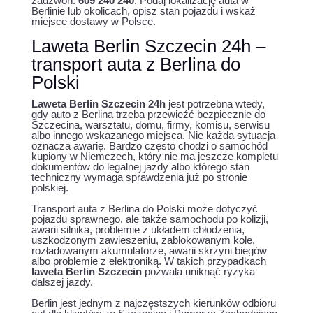
zadzwoń:
609 240 240
. Podaj lokalizację auta w
Berlinie lub okolicach, opisz stan pojazdu i wskaż
miejsce dostawy w Polsce.
Laweta Berlin Szczecin 24h –
transport auta z Berlina do
Polski
Laweta Berlin Szczecin 24h
jest potrzebna wtedy,
gdy auto z Berlina trzeba przewieźć bezpiecznie do
Szczecina, warsztatu, domu, firmy, komisu, serwisu
albo innego wskazanego miejsca. Nie każda sytuacja
oznacza awarię. Bardzo często chodzi o samochód
kupiony w Niemczech, który nie ma jeszcze kompletu
dokumentów do legalnej jazdy albo którego stan
techniczny wymaga sprawdzenia już po stronie
polskiej.
Transport auta z Berlina do Polski może dotyczyć
pojazdu sprawnego, ale także samochodu po kolizji,
awarii silnika, problemie z układem chłodzenia,
uszkodzonym zawieszeniu, zablokowanym kole,
rozładowanym akumulatorze, awarii skrzyni biegów
albo problemie z elektroniką. W takich przypadkach
laweta Berlin Szczecin
pozwala uniknąć ryzyka
dalszej jazdy.
Berlin jest jednym z najczęstszych kierunków odbioru