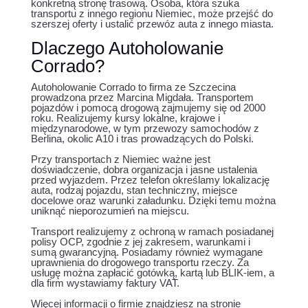
konkretną stronę trasową. Osoba, która szuka
transportu z innego regionu Niemiec, może przejść do
szerszej oferty i ustalić przewóz auta z innego miasta.
Dlaczego Autoholowanie
Corrado?
Autoholowanie Corrado to firma ze Szczecina
prowadzona przez Marcina Migdała. Transportem
pojazdów i pomocą drogową zajmujemy się od 2000
roku. Realizujemy kursy lokalne, krajowe i
międzynarodowe, w tym przewozy samochodów z
Berlina, okolic A10 i tras prowadzących do Polski.
Przy transportach z Niemiec ważne jest
doświadczenie, dobra organizacja i jasne ustalenia
przed wyjazdem. Przez telefon określamy lokalizację
auta, rodzaj pojazdu, stan techniczny, miejsce
docelowe oraz warunki załadunku. Dzięki temu można
uniknąć nieporozumień na miejscu.
Transport realizujemy z ochroną w ramach posiadanej
polisy OCP, zgodnie z jej zakresem, warunkami i
sumą gwarancyjną. Posiadamy również wymagane
uprawnienia do drogowego transportu rzeczy. Za
usługę można zapłacić gotówką, kartą lub BLIK-iem, a
dla firm wystawiamy faktury VAT.
Więcej informacji o firmie znajdziesz na stronie