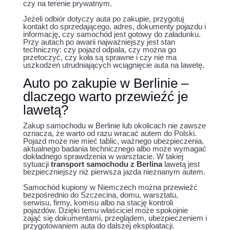
czy na terenie prywatnym.
Jeżeli odbiór dotyczy auta po zakupie, przygotuj
kontakt do sprzedającego, adres, dokumenty pojazdu i
informację, czy samochód jest gotowy do załadunku.
Przy autach po awarii najważniejszy jest stan
techniczny: czy pojazd odpala, czy można go
przetoczyć, czy koła są sprawne i czy nie ma
uszkodzeń utrudniających wciągnięcie auta na lawetę.
Auto po zakupie w Berlinie –
dlaczego warto przewieźć je
lawetą?
Zakup samochodu w Berlinie lub okolicach nie zawsze
oznacza, że warto od razu wracać autem do Polski.
Pojazd może nie mieć tablic, ważnego ubezpieczenia,
aktualnego badania technicznego albo może wymagać
dokładnego sprawdzenia w warsztacie. W takiej
sytuacji
transport samochodu z Berlina
lawetą jest
bezpieczniejszy niż pierwsza jazda nieznanym autem.
Samochód kupiony w Niemczech można przewieźć
bezpośrednio do Szczecina, domu, warsztatu,
serwisu, firmy, komisu albo na stację kontroli
pojazdów. Dzięki temu właściciel może spokojnie
zająć się dokumentami, przeglądem, ubezpieczeniem i
przygotowaniem auta do dalszej eksploatacji.