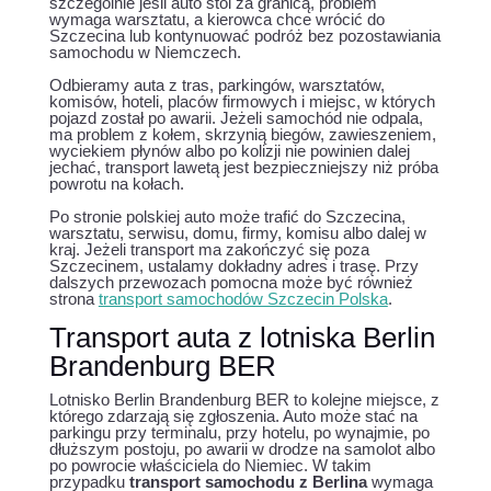
szczególnie jeśli auto stoi za granicą, problem
wymaga warsztatu, a kierowca chce wrócić do
Szczecina lub kontynuować podróż bez pozostawiania
samochodu w Niemczech.
Odbieramy auta z tras, parkingów, warsztatów,
komisów, hoteli, placów firmowych i miejsc, w których
pojazd został po awarii. Jeżeli samochód nie odpala,
ma problem z kołem, skrzynią biegów, zawieszeniem,
wyciekiem płynów albo po kolizji nie powinien dalej
jechać, transport lawetą jest bezpieczniejszy niż próba
powrotu na kołach.
Po stronie polskiej auto może trafić do Szczecina,
warsztatu, serwisu, domu, firmy, komisu albo dalej w
kraj. Jeżeli transport ma zakończyć się poza
Szczecinem, ustalamy dokładny adres i trasę. Przy
dalszych przewozach pomocna może być również
strona
transport samochodów Szczecin Polska
.
Transport auta z lotniska Berlin
Brandenburg BER
Lotnisko Berlin Brandenburg BER to kolejne miejsce, z
którego zdarzają się zgłoszenia. Auto może stać na
parkingu przy terminalu, przy hotelu, po wynajmie, po
dłuższym postoju, po awarii w drodze na samolot albo
po powrocie właściciela do Niemiec. W takim
przypadku
transport samochodu z Berlina
wymaga