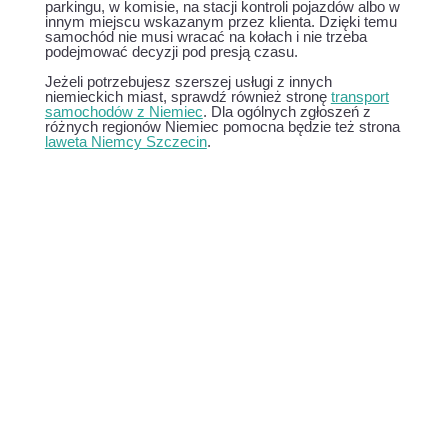
parkingu, w komisie, na stacji kontroli pojazdów albo w
innym miejscu wskazanym przez klienta. Dzięki temu
samochód nie musi wracać na kołach i nie trzeba
podejmować decyzji pod presją czasu.
Jeżeli potrzebujesz szerszej usługi z innych
niemieckich miast, sprawdź również stronę
transport
samochodów z Niemiec
. Dla ogólnych zgłoszeń z
różnych regionów Niemiec pomocna będzie też strona
laweta Niemcy Szczecin
.
Wskaż lokalizację, rodzaj pojazdu i
miejsce docelowe transportu.