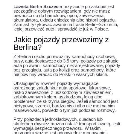
Laweta Berlin Szczecin
przy aucie po zakupie jest
szczególnie dobrym rozwiązaniem, gdy nie masz
pewności co do hamulców, opon, zawieszenia,
akumulatora, układu chłodzenia albo historii pojazdu.
Zamiast ryzykować awarię na trasie Berlin–Szczecin,
lepiej przewieźć auto i sprawdzić je już w Polsce.
Jakie pojazdy przewozimy z
Berlina?
Z Berlina i okolic przewozimy samochody osobowe,
busy, auta dostawcze do 3,5 tony, pojazdy po zakupie,
auta po awarii, samochody niezarejestrowane, pojazdy
bez przeglądu, auta po kolizji oraz samochody, które
nie powinny wracać do Polski o własnych siłach.
Obsługujemy również pojazdy wymagające
ostrożnego załadunku: auta sportowe, luksusowe,
nisko zawieszone, z uszkodzonym zawieszeniem,
zablokowanym kołem, uszkodzoną felgą albo
problemem ze skrzynią biegów. Jeżeli samochód jest
nietypowy, szeroki, bardzo niski albo nie można nim
manewrować, powiedz o tym już podczas rozmowy.
Przy pojazdach jednośladowych, quadach lub
skuterach również można ustalić transport lawetą, jeśli
wymagają bezpiecznego przewozu. W takim
przypadku ważne jest odpowiednie mocowanie i