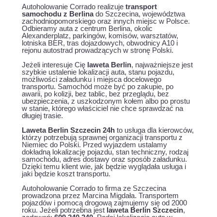
Autoholowanie Corrado realizuje
transport
samochodu z Berlina
do Szczecina, województwa
zachodniopomorskiego oraz innych miejsc w Polsce.
Odbieramy auta z centrum Berlina, okolic
Alexanderplatz, parkingów, komisów, warsztatów,
lotniska BER, tras dojazdowych, obwodnicy A10 i
rejonu autostrad prowadzących w stronę Polski.
Jeżeli interesuje Cię
laweta Berlin
, najważniejsze jest
szybkie ustalenie lokalizacji auta, stanu pojazdu,
możliwości załadunku i miejsca docelowego
transportu. Samochód może być po zakupie, po
awarii, po kolizji, bez tablic, bez przeglądu, bez
ubezpieczenia, z uszkodzonym kołem albo po prostu
w stanie, którego właściciel nie chce sprawdzać na
długiej trasie.
Laweta Berlin Szczecin 24h
to usługa dla kierowców,
którzy potrzebują sprawnej organizacji transportu z
Niemiec do Polski. Przed wyjazdem ustalamy
dokładną lokalizację pojazdu, stan techniczny, rodzaj
samochodu, adres dostawy oraz sposób załadunku.
Dzięki temu klient wie, jak będzie wyglądała usługa i
jaki będzie koszt transportu.
Autoholowanie Corrado to firma ze Szczecina
prowadzona przez Marcina Migdała. Transportem
pojazdów i pomocą drogową zajmujemy się od 2000
roku. Jeżeli potrzebna jest
laweta Berlin Szczecin
,