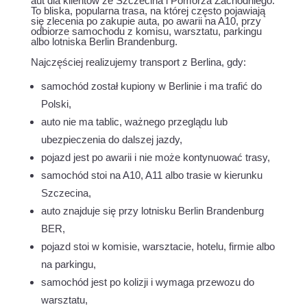
aut dla klientów ze Szczecina i Pomorza Zachodniego.
To bliska, popularna trasa, na której często pojawiają
się zlecenia po zakupie auta, po awarii na A10, przy
odbiorze samochodu z komisu, warsztatu, parkingu
albo lotniska Berlin Brandenburg.
Najczęściej realizujemy transport z Berlina, gdy:
samochód został kupiony w Berlinie i ma trafić do
Polski,
auto nie ma tablic, ważnego przeglądu lub
ubezpieczenia do dalszej jazdy,
pojazd jest po awarii i nie może kontynuować trasy,
samochód stoi na A10, A11 albo trasie w kierunku
Szczecina,
auto znajduje się przy lotnisku Berlin Brandenburg
BER,
pojazd stoi w komisie, warsztacie, hotelu, firmie albo
na parkingu,
samochód jest po kolizji i wymaga przewozu do
warsztatu,