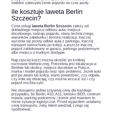
stabilne zabezpieczenie pojazdu na czas jazdy.
Ile kosztuje laweta Berlin
Szczecin?
Cena usługi
laweta Berlin Szczecin
zależy od
dokładnego miejsca odbioru auta, miejsca
docelowego, rodzaju pojazdu, stanu technicznego,
warunków załadunku i terminu realizacji. Inaczej
wycenia się prosty odbiór auta z parkingu, inaczej
transport samochodu po kolizji, a jeszcze inaczej
pojazd zablokowany w garażu, parkingu podziemnym
albo miejscu o trudnym dostępie.
Najczęściej koszt można określić po krótkiej
rozmowie telefonicznej. Potrzebna jest lokalizacja w
Berlinie lub okolicy, miejsce docelowe w Polsce,
marka i model pojazdu oraz opis problemu. Jeżeli auto
jest po awarii lub kolizji, warto powiedzieć, czy odpala,
czy koła się obracają, czy można wrzucić luz i czy
pojazd ma kluczyki.
Nie stosujemy jednej sztywnej ceny dla każdego
przypadku, bo Berlin, A10, A11, lotnisko BER, centrum
miasta, parking podziemny i komis pod miastem to
różne sytuacje logistyczne. Przed wyjazdem ustalamy
cenę transportu, żeby klient wiedział, czego się
spodziewać.