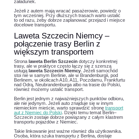
załadunek.
Jeżeli z autem mają wracać pasażerowie, powiedz o
tym wcześniej. Przy dłuższych trasach warto ustalić
to od razu, żeby dobrze zaplanować przejazd i miejsce
docelowe transportu.
Laweta Szczecin Niemcy –
połączenie trasy Berlin z
większym transportem
Strona
laweta Berlin Szczecin
dotyczy konkretnej
trasy, ale w praktyce często łączy się z szerszą
usługą
laweta Szczecin Niemcy
. Jeżeli samochód
stoi nie w samym Berlinie, ale w Brandenburgii, pod
Berlinem, w okolicach A10, A11, Poczdamu, Frankfurtu
nad Odrą, Neubrandenburga albo na trasie do Polski,
również możemy ustalić transport.
Berlin jest jednym z najważniejszych punktów odbioru,
ale nie jedynym. Jeżeli auto znajduje się w innym
niemieckim mieście, warto sprawdzić stronę
transport
aut z Niemiec do Polski
. Dzięki temu temat Berlin–
Szczecin zostaje dobrze powiązany z całym klastrem
transportu pojazdów z Niemiec.
Takie linkowanie jest ważne również dla użytkownika.
Osoba, która szuka transportu z Berlina, dostaje