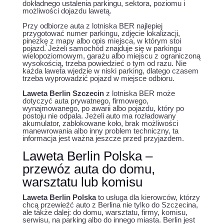
dokładnego ustalenia parkingu, sektora, poziomu i
możliwości dojazdu lawetą.
Przy odbiorze auta z lotniska BER najlepiej
przygotować numer parkingu, zdjęcie lokalizacji,
pinezkę z mapy albo opis miejsca, w którym stoi
pojazd. Jeżeli samochód znajduje się w parkingu
wielopoziomowym, garażu albo miejscu z ograniczoną
wysokością, trzeba powiedzieć o tym od razu. Nie
każda laweta wjedzie w niski parking, dlatego czasem
trzeba wyprowadzić pojazd w miejsce odbioru.
Laweta Berlin Szczecin
z lotniska BER może
dotyczyć auta prywatnego, firmowego,
wynajmowanego, po awarii albo pojazdu, który po
postoju nie odpala. Jeżeli auto ma rozładowany
akumulator, zablokowane koło, brak możliwości
manewrowania albo inny problem techniczny, ta
informacja jest ważna jeszcze przed przyjazdem.
Laweta Berlin Polska –
przewóz auta do domu,
warsztatu lub komisu
Laweta Berlin Polska
to usługa dla kierowców, którzy
chcą przewieźć auto z Berlina nie tylko do Szczecina,
ale także dalej: do domu, warsztatu, firmy, komisu,
serwisu, na parking albo do innego miasta. Berlin jest