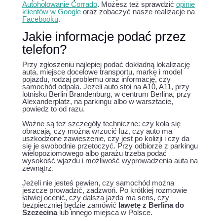
Autoholowanie Corrado
. Możesz też sprawdzić
opinie
klientów w Google
oraz zobaczyć nasze realizacje na
Facebooku
.
Jakie informacje podać przez
telefon?
Przy zgłoszeniu najlepiej podać dokładną lokalizację
auta, miejsce docelowe transportu, markę i model
pojazdu, rodzaj problemu oraz informację, czy
samochód odpala. Jeżeli auto stoi na A10, A11, przy
lotnisku Berlin Brandenburg, w centrum Berlina, przy
Alexanderplatz, na parkingu albo w warsztacie,
powiedz to od razu.
Ważne są też szczegóły techniczne: czy koła się
obracają, czy można wrzucić luz, czy auto ma
uszkodzone zawieszenie, czy jest po kolizji i czy da
się je swobodnie przetoczyć. Przy odbiorze z parkingu
wielopoziomowego albo garażu trzeba podać
wysokość wjazdu i możliwość wyprowadzenia auta na
zewnątrz.
Jeżeli nie jesteś pewien, czy samochód można
jeszcze prowadzić, zadzwoń. Po krótkiej rozmowie
łatwiej ocenić, czy dalsza jazda ma sens, czy
bezpieczniej będzie zamówić
lawetę z Berlina do
Szczecina
lub innego miejsca w Polsce.