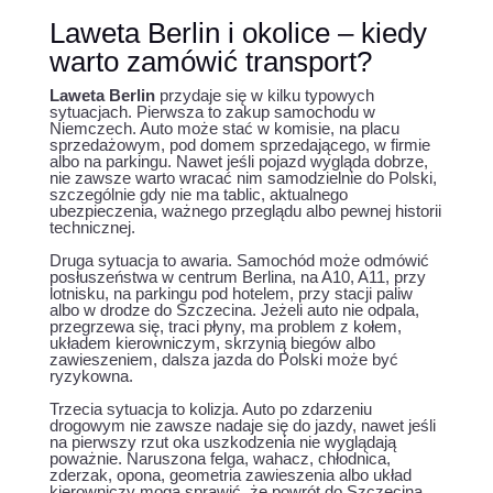
Laweta Berlin i okolice – kiedy
warto zamówić transport?
Laweta Berlin
przydaje się w kilku typowych
sytuacjach. Pierwsza to zakup samochodu w
Niemczech. Auto może stać w komisie, na placu
sprzedażowym, pod domem sprzedającego, w firmie
albo na parkingu. Nawet jeśli pojazd wygląda dobrze,
nie zawsze warto wracać nim samodzielnie do Polski,
szczególnie gdy nie ma tablic, aktualnego
ubezpieczenia, ważnego przeglądu albo pewnej historii
technicznej.
Druga sytuacja to awaria. Samochód może odmówić
posłuszeństwa w centrum Berlina, na A10, A11, przy
lotnisku, na parkingu pod hotelem, przy stacji paliw
albo w drodze do Szczecina. Jeżeli auto nie odpala,
przegrzewa się, traci płyny, ma problem z kołem,
układem kierowniczym, skrzynią biegów albo
zawieszeniem, dalsza jazda do Polski może być
ryzykowna.
Trzecia sytuacja to kolizja. Auto po zdarzeniu
drogowym nie zawsze nadaje się do jazdy, nawet jeśli
na pierwszy rzut oka uszkodzenia nie wyglądają
poważnie. Naruszona felga, wahacz, chłodnica,
zderzak, opona, geometria zawieszenia albo układ
kierowniczy mogą sprawić, że powrót do Szczecina