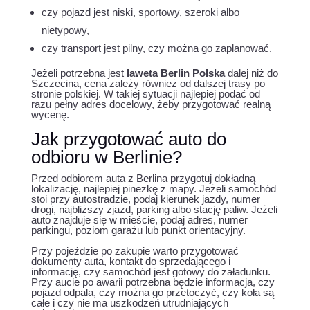
czy pojazd jest niski, sportowy, szeroki albo
nietypowy,
czy transport jest pilny, czy można go zaplanować.
Jeżeli potrzebna jest
laweta Berlin Polska
dalej niż do
Szczecina, cena zależy również od dalszej trasy po
stronie polskiej. W takiej sytuacji najlepiej podać od
razu pełny adres docelowy, żeby przygotować realną
wycenę.
Jak przygotować auto do
odbioru w Berlinie?
Przed odbiorem auta z Berlina przygotuj dokładną
lokalizację, najlepiej pinezkę z mapy. Jeżeli samochód
stoi przy autostradzie, podaj kierunek jazdy, numer
drogi, najbliższy zjazd, parking albo stację paliw. Jeżeli
auto znajduje się w mieście, podaj adres, numer
parkingu, poziom garażu lub punkt orientacyjny.
Przy pojeździe po zakupie warto przygotować
dokumenty auta, kontakt do sprzedającego i
informację, czy samochód jest gotowy do załadunku.
Przy aucie po awarii potrzebna będzie informacja, czy
pojazd odpala, czy można go przetoczyć, czy koła są
całe i czy nie ma uszkodzeń utrudniających