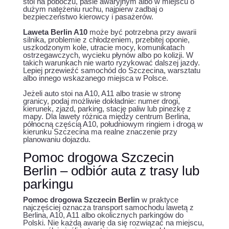
stoi na poboczu, pasie awaryjnym albo w miejscu o
dużym natężeniu ruchu, najpierw zadbaj o
bezpieczeństwo kierowcy i pasażerów.
Laweta Berlin A10
może być potrzebna przy awarii
silnika, problemie z chłodzeniem, przebitej oponie,
uszkodzonym kole, utracie mocy, komunikatach
ostrzegawczych, wycieku płynów albo po kolizji. W
takich warunkach nie warto ryzykować dalszej jazdy.
Lepiej przewieźć samochód do Szczecina, warsztatu
albo innego wskazanego miejsca w Polsce.
Jeżeli auto stoi na A10, A11 albo trasie w stronę
granicy, podaj możliwie dokładnie: numer drogi,
kierunek, zjazd, parking, stację paliw lub pinezkę z
mapy. Dla lawety różnica między centrum Berlina,
północną częścią A10, południowym ringiem i drogą w
kierunku Szczecina ma realne znaczenie przy
planowaniu dojazdu.
Pomoc drogowa Szczecin
Berlin – odbiór auta z trasy lub
parkingu
Pomoc drogowa Szczecin Berlin
w praktyce
najczęściej oznacza transport samochodu lawetą z
Berlina, A10, A11 albo okolicznych parkingów do
Polski. Nie każdą awarię da się rozwiązać na miejscu,