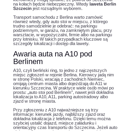
na kołach będzie niebezpieczny. Wtedy
laweta Berlin
Szczecin
jest rozsądnym wyborem.
Transport samochodu z Berlina warto zamówić
również wtedy, gdy auto stoi w miejscu, z którego
trudno samodzielnie je odebrać: na parkingu
podziemnym, w garażu, na zamkniętym placu, przy
warsztacie, w wypożyczalni, firmie albo na parkingu
przy lotnisku. W takich przypadkach kluczowe są
szczegóły lokalizacji i dostęp dla lawety.
Awaria auta na A10 pod
Berlinem
A10, czyli berliński ring, to jedno z najczęstszych
miejsc zgłoszeń w rejonie Berlina. Kierowcy jadą nim
w stronę Polski, wracają z zachodnich Niemiec,
omijają centrum miasta albo dojeżdżają do A11 w
kierunku Szczecina. W praktyce wiele osób mówi po
prostu: „auto stoi pod Berlinem”, nawet jeśli dokładna
lokalizacja to A10, A11, parking autostradowy albo
zjazd w stronę miasta.
Przy zgłoszeniu z A10 najważniejsze są trzy
informacje: kierunek jazdy, najbliższy zjazd oraz
dokładna lokalizacja z telefonu. Dzięki temu można
szybciej ustalić dojazd, miejsce załadunku i
orientacyjny czas transportu do Szczecina. Jeżeli auto