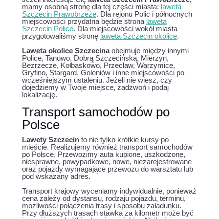
mamy osobną stronę dla tej części miasta:
laweta
Szczecin Prawobrzeże
. Dla rejonu Polic i północnych
miejscowości przydatna będzie strona
laweta
Szczecin Police
. Dla miejscowości wokół miasta
przygotowaliśmy stronę
laweta Szczecin okolice
.
Laweta okolice Szczecina
obejmuje między innymi
Police, Tanowo, Dobrą Szczecińską, Mierzyn,
Bezrzecze, Kołbaskowo, Przecław, Warzymice,
Gryfino, Stargard, Goleniów i inne miejscowości po
wcześniejszym ustaleniu. Jeżeli nie wiesz, czy
dojedziemy w Twoje miejsce, zadzwoń i podaj
lokalizację.
Transport samochodów po
Polsce
Lawety Szczecin
to nie tylko krótkie kursy po
mieście. Realizujemy również transport samochodów
po Polsce. Przewozimy auta kupione, uszkodzone,
niesprawne, powypadkowe, nowe, niezarejestrowane
oraz pojazdy wymagające przewozu do warsztatu lub
pod wskazany adres.
Transport krajowy wyceniamy indywidualnie, ponieważ
cena zależy od dystansu, rodzaju pojazdu, terminu,
możliwości połączenia trasy i sposobu załadunku.
Przy dłuższych trasach stawka za kilometr może być