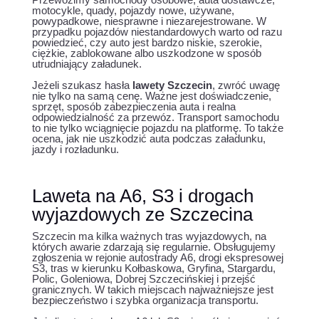
motocykle, quady, pojazdy nowe, używane,
powypadkowe, niesprawne i niezarejestrowane. W
przypadku pojazdów niestandardowych warto od razu
powiedzieć, czy auto jest bardzo niskie, szerokie,
ciężkie, zablokowane albo uszkodzone w sposób
utrudniający załadunek.
Jeżeli szukasz hasła
lawety Szczecin
, zwróć uwagę
nie tylko na samą cenę. Ważne jest doświadczenie,
sprzęt, sposób zabezpieczenia auta i realna
odpowiedzialność za przewóz. Transport samochodu
to nie tylko wciągnięcie pojazdu na platformę. To także
ocena, jak nie uszkodzić auta podczas załadunku,
jazdy i rozładunku.
Laweta na A6, S3 i drogach
wyjazdowych ze Szczecina
Szczecin ma kilka ważnych tras wyjazdowych, na
których awarie zdarzają się regularnie. Obsługujemy
zgłoszenia w rejonie autostrady A6, drogi ekspresowej
S3, tras w kierunku Kołbaskowa, Gryfina, Stargardu,
Polic, Goleniowa, Dobrej Szczecińskiej i przejść
granicznych. W takich miejscach najważniejsze jest
bezpieczeństwo i szybka organizacja transportu.