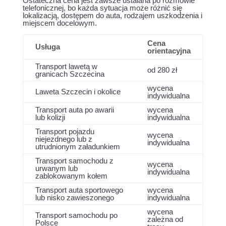
Ostateczna cena jest zawsze ustalana po rozmowie
telefonicznej, bo każda sytuacja może różnić się
lokalizacją, dostępem do auta, rodzajem uszkodzenia i
miejscem docelowym.
Cena
Usługa
orientacyjna
Transport lawetą w
od 280 zł
granicach Szczecina
wycena
Laweta Szczecin i okolice
indywidualna
Transport auta po awarii
wycena
lub kolizji
indywidualna
Transport pojazdu
wycena
niejezdnego lub z
indywidualna
utrudnionym załadunkiem
Transport samochodu z
wycena
urwanym lub
indywidualna
zablokowanym kołem
Transport auta sportowego
wycena
lub nisko zawieszonego
indywidualna
wycena
Transport samochodu po
zależna od
Polsce