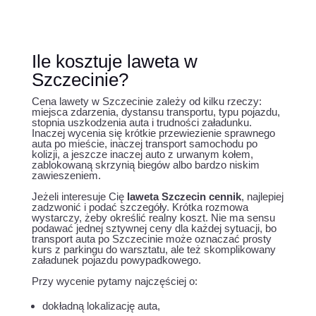
Ile kosztuje laweta w
Szczecinie?
Cena lawety w Szczecinie zależy od kilku rzeczy:
miejsca zdarzenia, dystansu transportu, typu pojazdu,
stopnia uszkodzenia auta i trudności załadunku.
Inaczej wycenia się krótkie przewiezienie sprawnego
auta po mieście, inaczej transport samochodu po
kolizji, a jeszcze inaczej auto z urwanym kołem,
zablokowaną skrzynią biegów albo bardzo niskim
zawieszeniem.
Jeżeli interesuje Cię
laweta Szczecin cennik
, najlepiej
zadzwonić i podać szczegóły. Krótka rozmowa
wystarczy, żeby określić realny koszt. Nie ma sensu
podawać jednej sztywnej ceny dla każdej sytuacji, bo
transport auta po Szczecinie może oznaczać prosty
kurs z parkingu do warsztatu, ale też skomplikowany
załadunek pojazdu powypadkowego.
Przy wycenie pytamy najczęściej o:
dokładną lokalizację auta,