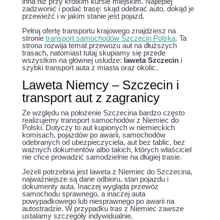
inna niż przy krótkim kursie miejskim. Najlepiej
zadzwonić i podać trasę: skąd odebrać auto, dokąd je
przewieźć i w jakim stanie jest pojazd.
Pełną ofertę transportu krajowego znajdziesz na
stronie
transport samochodów Szczecin Polska
. Ta
strona rozwija temat przewozu aut na dłuższych
trasach, natomiast tutaj skupiamy się przede
wszystkim na głównej usłudze:
laweta Szczecin
i
szybki transport auta z miasta oraz okolic.
Laweta Niemcy – Szczecin i
transport aut z zagranicy
Ze względu na położenie Szczecina bardzo często
realizujemy transport samochodów z Niemiec do
Polski. Dotyczy to aut kupionych w niemieckich
komisach, pojazdów po awarii, samochodów
odebranych od ubezpieczyciela, aut bez tablic, bez
ważnych dokumentów albo takich, których właściciel
nie chce prowadzić samodzielnie na długiej trasie.
Jeżeli potrzebna jest laweta z Niemiec do Szczecina,
najważniejsze są dane odbioru, stan pojazdu i
dokumenty auta. Inaczej wygląda przewóz
samochodu sprawnego, a inaczej auta
powypadkowego lub niesprawnego po awarii na
autostradzie. W przypadku tras z Niemiec zawsze
ustalamy szczegóły indywidualnie.