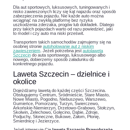
Dla aut sportowych, luksusowych, tuningowanych i
nisko zawieszonych liczy się kąt najazdu oraz sposób
zabezpieczenia pojazdu. Nie każde auto można
wciągnąć na zwykłą platformę bez ryzyka
uszkodzenia zderzaka, progów lub dokładek. Dlatego
przy takich pojazdach warto od razu powiedzieć, jaki
to model i czy auto ma niski prześwit.
Transportem takich samochodów zajmujemy się na
osobnej stronie
autoholowanie aut z niskim
zawieszeniem
. Jeżeli potrzebna jest
autolaweta
Szczecin
do auta sportowego, luksusowego albo
nowego, dobierzemy sposób załadunku do
konkretnego pojazdu.
Laweta Szczecin – dzielnice i
okolice
Dojeżdżamy lawetą do każdej części Szczecina.
Obsługujemy Centrum, Śródmieście, Stare Miasto,
Nowe Miasto, Pogodno, Niebuszewo, Warszewo,
Gumieńce, Pomorzany, Turzyn, Świerczewo,
Arkońskie-Niemierzyn, Drzetowo-Grabowo, Stołczyn,
Skolwin, Żelechowo, Golęcino, Dąbie, Zdroje,
Podjuchy, Słoneczne, Bukowe, Załom, Płonię,
Śmierdnicę i Jezierzyce.
Jeżeli interesuje Cię
laweta Szczecin Prawobrzeże
,