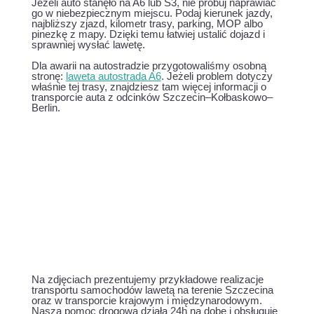
Jeżeli auto stanęło na A6 lub S3, nie próbuj naprawiać
go w niebezpiecznym miejscu. Podaj kierunek jazdy,
najbliższy zjazd, kilometr trasy, parking, MOP albo
pinezkę z mapy. Dzięki temu łatwiej ustalić dojazd i
sprawniej wysłać lawetę.
Dla awarii na autostradzie przygotowaliśmy osobną
stronę:
laweta autostrada A6
. Jeżeli problem dotyczy
właśnie tej trasy, znajdziesz tam więcej informacji o
transporcie auta z odcinków Szczecin–Kołbaskowo–
Berlin.
Na zdjęciach prezentujemy przykładowe realizacje
transportu samochodów lawetą na terenie Szczecina
oraz w transporcie krajowym i międzynarodowym.
Nasza pomoc drogowa działa 24h na dobę i obsługuje