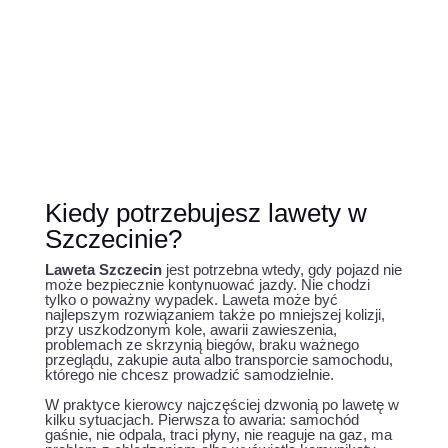
Kiedy potrzebujesz lawety w
Szczecinie?
Laweta Szczecin
jest potrzebna wtedy, gdy pojazd nie
może bezpiecznie kontynuować jazdy. Nie chodzi
tylko o poważny wypadek. Laweta może być
najlepszym rozwiązaniem także po mniejszej kolizji,
przy uszkodzonym kole, awarii zawieszenia,
problemach ze skrzynią biegów, braku ważnego
przeglądu, zakupie auta albo transporcie samochodu,
którego nie chcesz prowadzić samodzielnie.
W praktyce kierowcy najczęściej dzwonią po lawetę w
kilku sytuacjach. Pierwsza to awaria: samochód
gaśnie, nie odpala, traci płyny, nie reaguje na gaz, ma