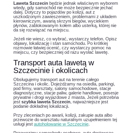
Laweta Szczecin
będzie jednak właściwym wyborem
wtedy, gdy samochód nie może bezpiecznie jechać
dalej. Dotyczy to pojazdów po kolizji, aut z
uszkodzonym zawieszeniem, problemami z układem
kierowniczym, awarią skrzyni biegów, wyciekiem
płynów, zablokowanym kołem albo usterką, której nie
da się rozwiązać na miejscu.
Jeżeli nie wiesz, co wybrać, wystarczy telefon. Opisz
objawy, lokalizację i stan samochodu. Po krótkiej
rozmowie łatwiej ocenić, czy wystarczy pomoc na
miejscu, czy bezpieczniej od razu wysłać lawetę.
Transport auta lawetą w
Szczecinie i okolicach
Obsługujemy transport aut na terenie całego
Szczecina i okolic. Dojeżdżamy na osiedla, parkingi,
pod firmy, warsztaty, salony samochodowe, stacje
diagnostyczne, stacje paliw, galerie handlowe, posesje
prywatne i drogi wyjazdowe z miasta. Jeżeli potrzebna
jest
szybka laweta Szczecin
, najważniejsze jest
podanie dokładnej lokalizacji.
Przy zleceniach po awarii, kolizji, zakupie auta albo
przewozie do warsztatu naturalnym uzupełnieniem tej
usługi jest
autoholowanie w Szczecinie
.
Przewozimy samochody osobowe, auta dostawcze,