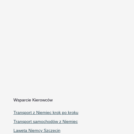
Uruchamianie samochodu kablami
Dowóz paliwa Szczecin
Awaryjne otwieranie samochodów
Kontakt i Informacje
Telefon: 609 240 240
WhatsApp
Email:
autoholowaniecorrado@gmail.com
Mapa Google
Wsparcie Kierowców
Transport z Niemiec krok po kroku
Transport samochodów z Niemiec
Laweta Niemcy Szczecin