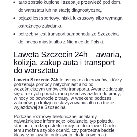
auto zostało kupione i trzeba je przewieźć pod dom,
do warsztatu lub na stację diagnostyczną,
pojazd jest sportowy, niski, luksusowy albo wymaga
ostrożnego załadunku,
potrzebny jest transport samochodu ze Szczecina
do innego miasta albo z Niemiec do Polski.
Laweta Szczecin 24h – awaria,
kolizja, zakup auta i transport
do warsztatu
Laweta Szczecin 24h
to usługa dla kierowców, którzy
potrzebują pomocy natychmiast albo po
wcześniejszym umówieniu transportu. Awarie zdarzają
się o różnych porach: rano przed wyjazdem do pracy,
w nocy po powrocie z trasy, w weekend podczas
zakupów, po kolizji na skrzyżowaniu albo na trasie
wyjazdowej ze Szczecina.
Podczas rozmowy telefonicznej ustalamy
najważniejsze informacje: lokalizację, typ pojazdu,
stan auta, rodzaj usterki i miejsce docelowe. Dzięki
temu można szybko ocenić, czy potrzebna będzie
klasyczna laweta, autolaweta, dodatkowe rolki