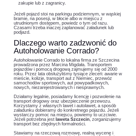
zakupie lub z zagranicy.
Jeżeli pojazd stoi na parkingu podziemnym, w wąskiej
bramie, na posesji, w błocie albo w miejscu z
utrudnionym dostępem, powiedz o tym od razu.
Czasami trzeba inaczej zaplanować załadunek lub
podjazd.
Dlaczego warto zadzwonić do
Autoholowanie Corrado?
Autoholowanie Corrado to lokalna firma ze Szczecina
prowadzona przez Marcina Migdała. Transportem
pojazdów i pomocą drogową zajmujemy się od 2000
roku. Przez lata obsłużyliśmy tysiące zleceń: awarie w
mieście, kolizje, transport aut z Niemiec, przewóz
samochodów sportowych, aut powypadkowych,
nowych, niezarejestrowanych i niesprawnych.
Działamy legalnie, posiadamy licencję i pozwolenie na
transport drogowy oraz ubezpieczenie przewozu.
Korzystamy z własnych lawet i autolawet, a sposób
załadunku dobieramy do konkretnego pojazdu. Jeżeli
wystarczy pomoc na miejscu, powiemy to uczciwie.
Jeżeli potrzebna jest
laweta Szczecin
, zorganizujemy
transport bez zbędnych formalności.
Stawiamy na rzeczową rozmowę, realną wycenę i