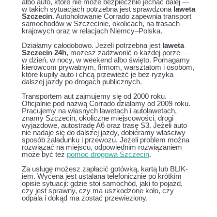
albo auto, które nie może bezpiecznie jechać dalej —
w takich sytuacjach potrzebna jest sprawdzona
laweta
Szczecin
. Autoholowanie Corrado zapewnia transport
samochodów w Szczecinie, okolicach, na trasach
krajowych oraz w relacjach Niemcy–Polska.
Działamy całodobowo. Jeżeli potrzebna jest
laweta
Szczecin 24h
, możesz zadzwonić o każdej porze —
w dzień, w nocy, w weekend albo święto. Pomagamy
kierowcom prywatnym, firmom, warsztatom i osobom,
które kupiły auto i chcą przewieźć je bez ryzyka
dalszej jazdy po drogach publicznych.
Transportem aut zajmujemy się od 2000 roku.
Oficjalnie pod nazwą Corrado działamy od 2009 roku.
Pracujemy na własnych lawetach i autolawetach,
znamy Szczecin, okoliczne miejscowości, drogi
wyjazdowe, autostradę A6 oraz trasę S3. Jeżeli auto
nie nadaje się do dalszej jazdy, dobieramy właściwy
sposób załadunku i przewozu. Jeżeli problem można
rozwiązać na miejscu, odpowiednim rozwiązaniem
może być też
pomoc drogowa Szczecin
.
Za usługę możesz zapłacić gotówką, kartą lub BLIK-
iem. Wycena jest ustalana telefonicznie po krótkim
opisie sytuacji: gdzie stoi samochód, jaki to pojazd,
czy jest sprawny, czy ma uszkodzone koło, czy
odpala i dokąd ma zostać przewieziony.