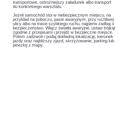
transportowe, ostrożniejszy załadunek albo transport
do konkretnego warsztatu.
Jeżeli samochód stoi w niebezpiecznym miejscu, na
przykład na poboczu, pasie awaryjnym, przy ruchliwej
ulicy albo na trasie szybkiego ruchu, najpierw zadbaj o
bezpieczeństwo. Włącz światła awaryjne, ustaw trójkąt
zgodnie z przepisami i przejdź w bezpieczne miejsce.
Potem zadzwoń i podaj dokładną lokalizację, kierunek
jazdy oraz najbliższy zjazd, skrzyżowanie, parking lub
pinezkę z mapy.
Szybki dojazd – do 20 min