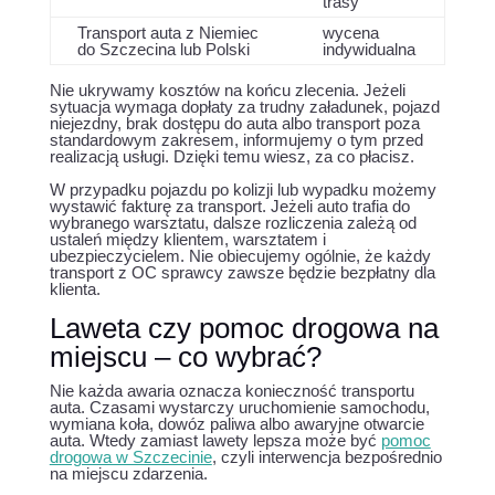
trasy
Transport auta z Niemiec
wycena
do Szczecina lub Polski
indywidualna
Nie ukrywamy kosztów na końcu zlecenia. Jeżeli
sytuacja wymaga dopłaty za trudny załadunek, pojazd
niejezdny, brak dostępu do auta albo transport poza
standardowym zakresem, informujemy o tym przed
realizacją usługi. Dzięki temu wiesz, za co płacisz.
W przypadku pojazdu po kolizji lub wypadku możemy
wystawić fakturę za transport. Jeżeli auto trafia do
wybranego warsztatu, dalsze rozliczenia zależą od
ustaleń między klientem, warsztatem i
ubezpieczycielem. Nie obiecujemy ogólnie, że każdy
transport z OC sprawcy zawsze będzie bezpłatny dla
klienta.
Laweta czy pomoc drogowa na
miejscu – co wybrać?
Nie każda awaria oznacza konieczność transportu
auta. Czasami wystarczy uruchomienie samochodu,
wymiana koła, dowóz paliwa albo awaryjne otwarcie
auta. Wtedy zamiast lawety lepsza może być
pomoc
drogowa w Szczecinie
, czyli interwencja bezpośrednio
na miejscu zdarzenia.