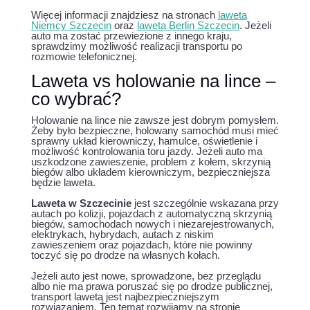
Więcej informacji znajdziesz na stronach
laweta
Niemcy Szczecin
oraz
laweta Berlin Szczecin
. Jeżeli
auto ma zostać przewiezione z innego kraju,
sprawdzimy możliwość realizacji transportu po
rozmowie telefonicznej.
Laweta vs holowanie na lince –
co wybrać?
Holowanie na lince nie zawsze jest dobrym pomysłem.
Żeby było bezpieczne, holowany samochód musi mieć
sprawny układ kierowniczy, hamulce, oświetlenie i
możliwość kontrolowania toru jazdy. Jeżeli auto ma
uszkodzone zawieszenie, problem z kołem, skrzynią
biegów albo układem kierowniczym, bezpieczniejsza
będzie laweta.
Laweta w Szczecinie
jest szczególnie wskazana przy
autach po kolizji, pojazdach z automatyczną skrzynią
biegów, samochodach nowych i niezarejestrowanych,
elektrykach, hybrydach, autach z niskim
zawieszeniem oraz pojazdach, które nie powinny
toczyć się po drodze na własnych kołach.
Jeżeli auto jest nowe, sprowadzone, bez przeglądu
albo nie ma prawa poruszać się po drodze publicznej,
transport lawetą jest najbezpieczniejszym
rozwiązaniem. Ten temat rozwijamy na stronie