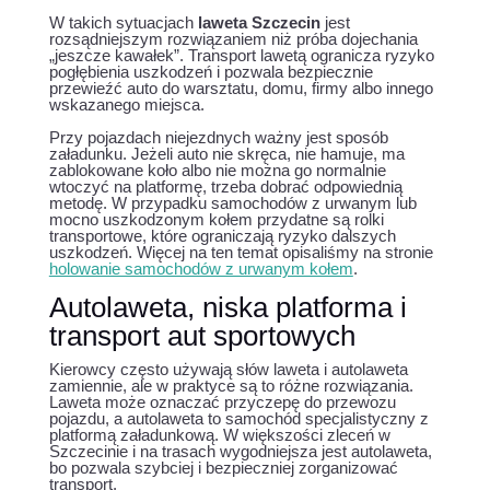
W takich sytuacjach
laweta Szczecin
jest
rozsądniejszym rozwiązaniem niż próba dojechania
„jeszcze kawałek”. Transport lawetą ogranicza ryzyko
pogłębienia uszkodzeń i pozwala bezpiecznie
przewieźć auto do warsztatu, domu, firmy albo innego
wskazanego miejsca.
Przy pojazdach niejezdnych ważny jest sposób
załadunku. Jeżeli auto nie skręca, nie hamuje, ma
zablokowane koło albo nie można go normalnie
wtoczyć na platformę, trzeba dobrać odpowiednią
metodę. W przypadku samochodów z urwanym lub
mocno uszkodzonym kołem przydatne są rolki
transportowe, które ograniczają ryzyko dalszych
uszkodzeń. Więcej na ten temat opisaliśmy na stronie
holowanie samochodów z urwanym kołem
.
Autolaweta, niska platforma i
transport aut sportowych
Kierowcy często używają słów laweta i autolaweta
zamiennie, ale w praktyce są to różne rozwiązania.
Laweta może oznaczać przyczepę do przewozu
pojazdu, a autolaweta to samochód specjalistyczny z
platformą załadunkową. W większości zleceń w
Szczecinie i na trasach wygodniejsza jest autolaweta,
bo pozwala szybciej i bezpieczniej zorganizować
transport.