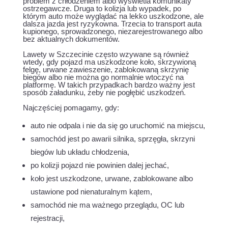
problem z chłodzeniem albo wyświetla komunikaty
ostrzegawcze. Druga to kolizja lub wypadek, po
którym auto może wyglądać na lekko uszkodzone, ale
dalsza jazda jest ryzykowna. Trzecia to transport auta
kupionego, sprowadzonego, niezarejestrowanego albo
bez aktualnych dokumentów.
Lawety w Szczecinie często wzywane są również
wtedy, gdy pojazd ma uszkodzone koło, skrzywioną
felgę, urwane zawieszenie, zablokowaną skrzynię
biegów albo nie można go normalnie wtoczyć na
platformę. W takich przypadkach bardzo ważny jest
sposób załadunku, żeby nie pogłębić uszkodzeń.
Najczęściej pomagamy, gdy:
auto nie odpala i nie da się go uruchomić na miejscu,
samochód jest po awarii silnika, sprzęgła, skrzyni
biegów lub układu chłodzenia,
po kolizji pojazd nie powinien dalej jechać,
koło jest uszkodzone, urwane, zablokowane albo
ustawione pod nienaturalnym kątem,
samochód nie ma ważnego przeglądu, OC lub
rejestracji,