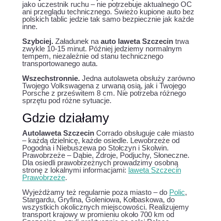
jako uczestnik ruchu – nie potrzebuje aktualnego OC
ani przeglądu technicznego. Świeżo kupione auto bez
polskich tablic jedzie tak samo bezpiecznie jak każde
inne.
Szybciej.
Załadunek na
auto laweta Szczecin
trwa
zwykle 10-15 minut. Później jedziemy normalnym
tempem, niezależnie od stanu technicznego
transportowanego auta.
Wszechstronnie.
Jedna autolaweta obsłuży zarówno
Twojego Volkswagena z urwaną osią, jak i Twojego
Porsche z prześwitem 8 cm. Nie potrzeba różnego
sprzętu pod różne sytuacje.
Gdzie działamy
Autolaweta Szczecin
Corrado obsługuje całe miasto
– każdą dzielnicę, każde osiedle. Lewobrzeże od
Pogodna i Niebuszewa po Stołczyn i Skolwin.
Prawobrzeże – Dąbie, Zdroje, Podjuchy, Słoneczne.
Dla osiedli prawobrzeżnych prowadzimy osobną
stronę z lokalnymi informacjami:
laweta Szczecin
Prawobrzeże
.
Wyjeżdżamy też regularnie poza miasto – do
Polic
,
Stargardu, Gryfina, Goleniowa, Kołbaskowa, do
wszystkich okolicznych miejscowości. Realizujemy
transport krajowy w promieniu około 700 km od