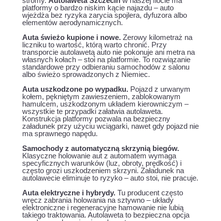
stromy.
Autolaweta Szczecin
w naszej flocie ma
platformy o bardzo niskim kącie najazdu – auto
wjeżdża bez ryzyka zarycia spojlera, dyfuzora albo
elementów aerodynamicznych.
Auta świeżo kupione i nowe.
Zerowy kilometraż na
liczniku to wartość, którą warto chronić. Przy
transporcie autolawetą auto nie pokonuje ani metra na
własnych kołach – stoi na platformie. To rozwiązanie
standardowe przy odbieraniu samochodów z salonu
albo świeżo sprowadzonych z Niemiec.
Auta uszkodzone po wypadku.
Pojazd z urwanym
kołem, pękniętym zawieszeniem, zablokowanym
hamulcem, uszkodzonym układem kierowniczym –
wszystkie te przypadki załatwia autolaweta.
Konstrukcja platformy pozwala na bezpieczny
załadunek przy użyciu wciągarki, nawet gdy pojazd nie
ma sprawnego napędu.
Samochody z automatyczną skrzynią biegów.
Klasyczne holowanie aut z automatem wymaga
specyficznych warunków (luz, obroty, prędkość) i
często grozi uszkodzeniem skrzyni. Załadunek na
autolawecie eliminuje to ryzyko – auto stoi, nie pracuje.
Auta elektryczne i hybrydy.
Tu producent często
wręcz zabrania holowania na sztywno – układy
elektroniczne i regeneracyjne hamowanie nie lubią
takiego traktowania. Autolaweta to bezpieczna opcja