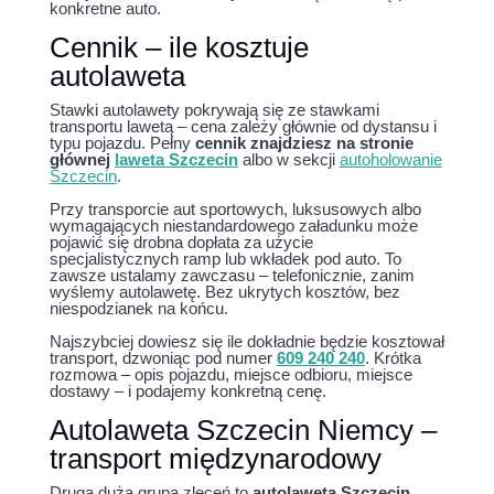
konkretne auto.
Cennik – ile kosztuje
autolaweta
Stawki autolawety pokrywają się ze stawkami
transportu lawetą – cena zależy głównie od dystansu i
typu pojazdu. Pełny
cennik znajdziesz na stronie
głównej
laweta Szczecin
albo w sekcji
autoholowanie
Szczecin
.
Przy transporcie aut sportowych, luksusowych albo
wymagających niestandardowego załadunku może
pojawić się drobna dopłata za użycie
specjalistycznych ramp lub wkładek pod auto. To
zawsze ustalamy zawczasu – telefonicznie, zanim
wyślemy autolawetę. Bez ukrytych kosztów, bez
niespodzianek na końcu.
Najszybciej dowiesz się ile dokładnie będzie kosztował
transport, dzwoniąc pod numer
609 240 240
. Krótka
rozmowa – opis pojazdu, miejsce odbioru, miejsce
dostawy – i podajemy konkretną cenę.
Autolaweta Szczecin Niemcy –
transport międzynarodowy
Druga duża grupa zleceń to
autolaweta Szczecin