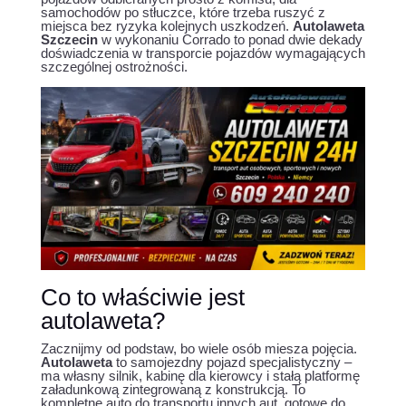
samochodów po stłuczce, które trzeba ruszyć z
miejsca bez ryzyka kolejnych uszkodzeń.
Autolaweta
Szczecin
w wykonaniu Corrado to ponad dwie dekady
doświadczenia w transporcie pojazdów wymagających
szczególnej ostrożności.
Co to właściwie jest
autolaweta?
Zacznijmy od podstaw, bo wiele osób miesza pojęcia.
Autolaweta
to samojezdny pojazd specjalistyczny –
ma własny silnik, kabinę dla kierowcy i stałą platformę
załadunkową zintegrowaną z konstrukcją. To
kompletne auto do transportu innych aut, gotowe do