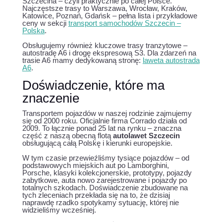
Szczecina – czyli praktycznie po całej Polsce.
Najczęstsze trasy to Warszawa, Wrocław, Kraków,
Katowice, Poznań, Gdańsk – pełna lista i przykładowe
ceny w sekcji
transport samochodów Szczecin –
Polska
.
Obsługujemy również kluczowe trasy tranzytowe –
autostradę A6 i drogę ekspresową S3. Dla zdarzeń na
trasie A6 mamy dedykowaną stronę:
laweta autostrada
A6
.
Doświadczenie, które ma
znaczenie
Transportem pojazdów w naszej rodzinie zajmujemy
się od 2000 roku. Oficjalnie firma Corrado działa od
2009. To łącznie ponad 25 lat na rynku – znaczna
część z naszą obecną flotą
autolawet Szczecin
obsługującą całą Polskę i kierunki europejskie.
W tym czasie przewieźliśmy tysiące pojazdów – od
podstawowych miejskich aut po Lamborghini,
Porsche, klasyki kolekcjonerskie, prototypy, pojazdy
zabytkowe, auta nowo zarejestrowane i pojazdy po
totalnych szkodach. Doświadczenie zbudowane na
tych zleceniach przekłada się na to, że dzisiaj
naprawdę rzadko spotykamy sytuację, której nie
widzieliśmy wcześniej.