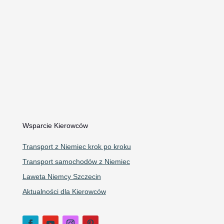
Kontakt i Informacje
Telefon: 609 240 240
WhatsApp
Email:
autoholowaniecorrado@gmail.com
Mapa Google
Wsparcie Kierowców
Transport z Niemiec krok po kroku
Transport samochodów z Niemiec
Laweta Niemcy Szczecin
Aktualności dla Kierowców