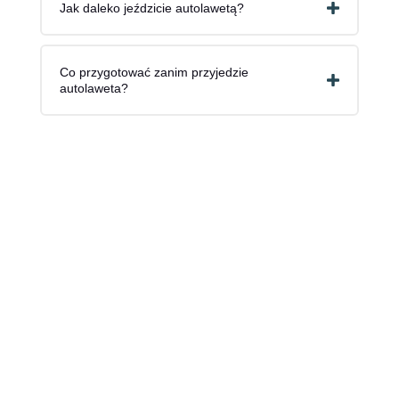
Jak daleko jeździcie autolawetą?
Co przygotować zanim przyjedzie
autolaweta?
Zadzwoń – krótka rozmowa wystarczy,
żebyśmy ustalili szczegóły, podali cenę
i czas dojazdu. Działamy 24 godziny