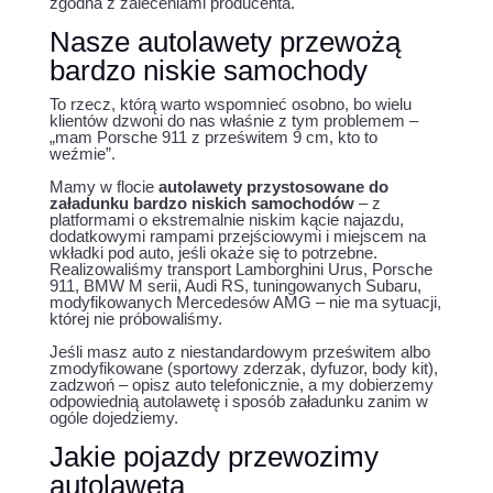
zgodna z zaleceniami producenta.
Nasze autolawety przewożą
bardzo niskie samochody
To rzecz, którą warto wspomnieć osobno, bo wielu
klientów dzwoni do nas właśnie z tym problemem –
„mam Porsche 911 z prześwitem 9 cm, kto to
weźmie”.
Mamy w flocie
autolawety przystosowane do
załadunku bardzo niskich samochodów
– z
platformami o ekstremalnie niskim kącie najazdu,
dodatkowymi rampami przejściowymi i miejscem na
wkładki pod auto, jeśli okaże się to potrzebne.
Realizowaliśmy transport Lamborghini Urus, Porsche
911, BMW M serii, Audi RS, tuningowanych Subaru,
modyfikowanych Mercedesów AMG – nie ma sytuacji,
której nie próbowaliśmy.
Jeśli masz auto z niestandardowym prześwitem albo
zmodyfikowane (sportowy zderzak, dyfuzor, body kit),
zadzwoń – opisz auto telefonicznie, a my dobierzemy
odpowiednią autolawetę i sposób załadunku zanim w
ogóle dojedziemy.
Jakie pojazdy przewozimy
autolawetą