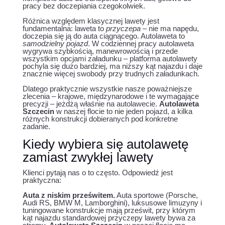
pracy bez doczepiania czegokolwiek.
Różnica względem klasycznej lawety jest
fundamentalna: laweta to
przyczepa
– nie ma napędu,
doczepia się ją do auta ciągnącego. Autolaweta to
samodzielny pojazd
. W codziennej pracy autolaweta
wygrywa szybkością, manewrowością i przede
wszystkim opcjami załadunku – platforma autolawety
pochyla się dużo bardziej, ma niższy kąt najazdu i daje
znacznie więcej swobody przy trudnych załadunkach.
Dlatego praktycznie wszystkie nasze poważniejsze
zlecenia – krajowe, międzynarodowe i te wymagające
precyzji – jeżdżą właśnie na autolawecie.
Autolaweta
Szczecin
w naszej flocie to nie jeden pojazd, a kilka
różnych konstrukcji dobieranych pod konkretne
zadanie.
Kiedy wybiera się autolawetę
zamiast zwykłej lawety
Klienci pytają nas o to często. Odpowiedź jest
praktyczna:
Auta z niskim prześwitem.
Auta sportowe (Porsche,
Audi RS, BMW M, Lamborghini), luksusowe limuzyny i
tuningowane konstrukcje mają prześwit, przy którym
kąt najazdu standardowej przyczepy lawety bywa za