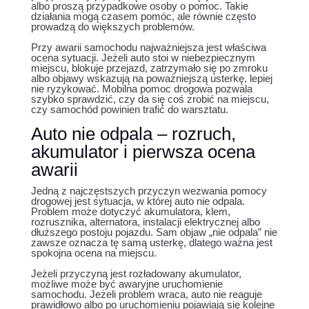
albo proszą przypadkowe osoby o pomoc. Takie
działania mogą czasem pomóc, ale równie często
prowadzą do większych problemów.
Przy awarii samochodu najważniejsza jest właściwa
ocena sytuacji. Jeżeli auto stoi w niebezpiecznym
miejscu, blokuje przejazd, zatrzymało się po zmroku
albo objawy wskazują na poważniejszą usterkę, lepiej
nie ryzykować. Mobilna pomoc drogowa pozwala
szybko sprawdzić, czy da się coś zrobić na miejscu,
czy samochód powinien trafić do warsztatu.
Auto nie odpala – rozruch,
akumulator i pierwsza ocena
awarii
Jedną z najczęstszych przyczyn wezwania pomocy
drogowej jest sytuacja, w której auto nie odpala.
Problem może dotyczyć akumulatora, klem,
rozrusznika, alternatora, instalacji elektrycznej albo
dłuższego postoju pojazdu. Sam objaw „nie odpala” nie
zawsze oznacza tę samą usterkę, dlatego ważna jest
spokojna ocena na miejscu.
Jeżeli przyczyną jest rozładowany akumulator,
możliwe może być awaryjne uruchomienie
samochodu. Jeżeli problem wraca, auto nie reaguje
prawidłowo albo po uruchomieniu pojawiają się kolejne