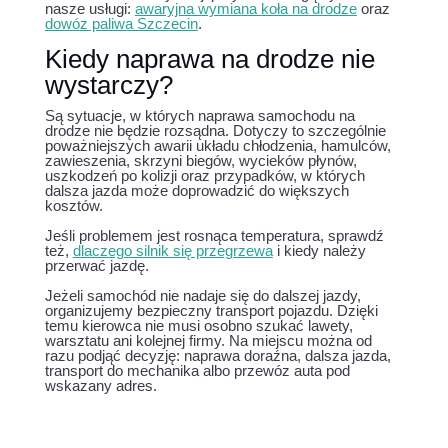
nasze usługi:
awaryjna wymiana koła na drodze
oraz
dowóz paliwa Szczecin
.
Kiedy naprawa na drodze nie
wystarczy?
Są sytuacje, w których naprawa samochodu na
drodze nie będzie rozsądna. Dotyczy to szczególnie
poważniejszych awarii układu chłodzenia, hamulców,
zawieszenia, skrzyni biegów, wycieków płynów,
uszkodzeń po kolizji oraz przypadków, w których
dalsza jazda może doprowadzić do większych
kosztów.
Jeśli problemem jest rosnąca temperatura, sprawdź
też,
dlaczego silnik się przegrzewa
i kiedy należy
przerwać jazdę.
Jeżeli samochód nie nadaje się do dalszej jazdy,
organizujemy bezpieczny transport pojazdu. Dzięki
temu kierowca nie musi osobno szukać lawety,
warsztatu ani kolejnej firmy. Na miejscu można od
razu podjąć decyzję: naprawa doraźna, dalsza jazda,
transport do mechanika albo przewóz auta pod
wskazany adres.