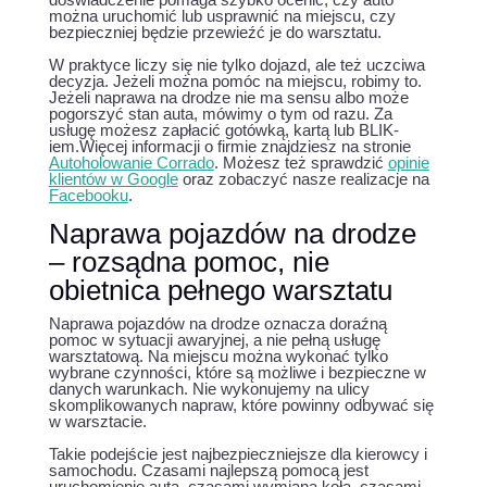
można uruchomić lub usprawnić na miejscu, czy
bezpieczniej będzie przewieźć je do warsztatu.
W praktyce liczy się nie tylko dojazd, ale też uczciwa
decyzja. Jeżeli można pomóc na miejscu, robimy to.
Jeżeli naprawa na drodze nie ma sensu albo może
pogorszyć stan auta, mówimy o tym od razu. Za
usługę możesz zapłacić gotówką, kartą lub BLIK-
iem.Więcej informacji o firmie znajdziesz na stronie
Autoholowanie Corrado
. Możesz też sprawdzić
opinie
klientów w Google
oraz zobaczyć nasze realizacje na
Facebooku
.
Naprawa pojazdów na drodze
– rozsądna pomoc, nie
obietnica pełnego warsztatu
Naprawa pojazdów na drodze oznacza doraźną
pomoc w sytuacji awaryjnej, a nie pełną usługę
warsztatową. Na miejscu można wykonać tylko
wybrane czynności, które są możliwe i bezpieczne w
danych warunkach. Nie wykonujemy na ulicy
skomplikowanych napraw, które powinny odbywać się
w warsztacie.
Takie podejście jest najbezpieczniejsze dla kierowcy i
samochodu. Czasami najlepszą pomocą jest
uruchomienie auta, czasami wymiana koła, czasami