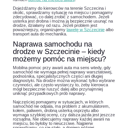
Dojeżdżamy do kierowców na terenie Szczecina i
okolic, sprawdzamy sytuację na miejscu i pomagamy
zdecydować, co dalej zrobić z samochodem. Jeżeli
usterka jest drobna i można ją bezpiecznie usunąć na
drodze, działamy od razu. Jeżeli problem jest
poważniejszy, organizujemy
lawetę w Szczecinie
albo
transport auta do mechanika.
Naprawa samochodu na
drodze w Szczecinie – kiedy
możemy pomóc na miejscu?
Mobilna pomoc przy awarii auta ma sens wtedy, gdy
samochód nie wymaga pełnej naprawy warsztatowej,
podnośnika, specjalistycznych części ani długiej
diagnostyki. Na drodze można wykonać tylko wybrane
czynności, ale często wystarczy to, żeby kierowca
mógł bezpiecznie ruszyć dalej albo przynajmniej
uniknąć przypadkowych prób naprawy.
Najczęściej pomagamy w sytuacjach, w których
samochód nie odpala, ma problem z akumulatorem,
kołem, paliwem, drobną usterką osprzętu albo
wymaga szybkiej oceny, czy dalsza jazda jest jeszcze
rozsądna. Nie obiecujemy naprawy każdej awarii na
miejscu, bo byłoby to nieuczciwe. Najpierw
sprawdzamy, co się stało, a dopiero później