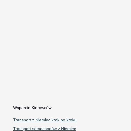
Holowanie z urwanym kołem
Uruchamianie samochodu kablami
Dowóz paliwa Szczecin
Awaryjne otwieranie samochodów
Kontakt i Informacje
Telefon: 609 240 240
WhatsApp
Email:
autoholowaniecorrado@gmail.com
Mapa Google
Wsparcie Kierowców
Transport z Niemiec krok po kroku
Transport samochodów z Niemiec