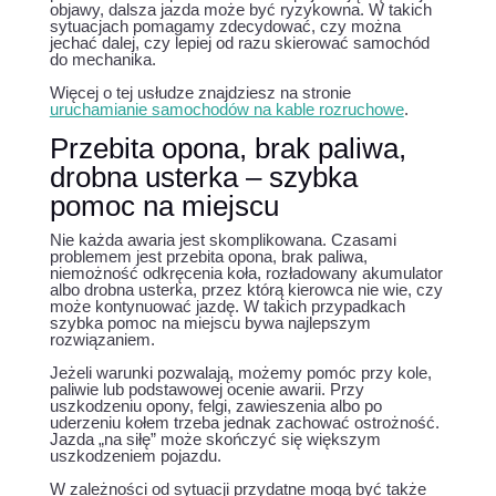
objawy, dalsza jazda może być ryzykowna. W takich
sytuacjach pomagamy zdecydować, czy można
jechać dalej, czy lepiej od razu skierować samochód
do mechanika.
Więcej o tej usłudze znajdziesz na stronie
uruchamianie samochodów na kable rozruchowe
.
Przebita opona, brak paliwa,
drobna usterka – szybka
pomoc na miejscu
Nie każda awaria jest skomplikowana. Czasami
problemem jest przebita opona, brak paliwa,
niemożność odkręcenia koła, rozładowany akumulator
albo drobna usterka, przez którą kierowca nie wie, czy
może kontynuować jazdę. W takich przypadkach
szybka pomoc na miejscu bywa najlepszym
rozwiązaniem.
Jeżeli warunki pozwalają, możemy pomóc przy kole,
paliwie lub podstawowej ocenie awarii. Przy
uszkodzeniu opony, felgi, zawieszenia albo po
uderzeniu kołem trzeba jednak zachować ostrożność.
Jazda „na siłę” może skończyć się większym
uszkodzeniem pojazdu.
W zależności od sytuacji przydatne mogą być także