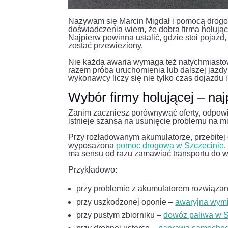
Nazywam się Marcin Migdał i pomocą drogo
doświadczenia wiem, że dobra firma holując
Najpierw powinna ustalić, gdzie stoi pojaz
zostać przewieziony.
Nie każda awaria wymaga też natychmiasto
razem próba uruchomienia lub dalszej jazd
wykonawcy liczy się nie tylko czas dojazdu 
Wybór firmy holującej – naj
Zanim zaczniesz porównywać oferty, odpowi
istnieje szansa na usunięcie problemu na m
Przy rozładowanym akumulatorze, przebitej 
wyposażona
pomoc drogowa w Szczecinie
.
ma sensu od razu zamawiać transportu do w
Przykładowo:
przy problemie z akumulatorem rozwiąz
przy uszkodzonej oponie –
awaryjna wymi
przy pustym zbiorniku –
dowóz paliwa w S