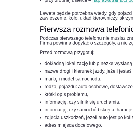
przy drobnej usterce –
naprawa samochodu
Laweta będzie potrzebna wtedy, gdy pojaz
zawieszenie, koło, układ kierowniczy, skrzy
Pierwsza rozmowa telefoni
Podczas pierwszego telefonu nie musisz zna
Firma powinna dopytać o szczegóły, a nie z
Przed rozmową przygotuj:
dokładną lokalizację lub pinezkę wysłaną 
nazwę drogi i kierunek jazdy, jeżeli jeste
markę i model samochodu,
rodzaj pojazdu: auto osobowe, dostawcze,
krótki opis problemu,
informację, czy silnik się uruchamia,
informację, czy samochód skręca, hamuje i
zdjęcia uszkodzeń, jeżeli auto jest po koliz
adres miejsca docelowego.