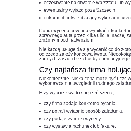
oczekiwanie na otwarcie warsztatu lub w
ewentualny wyjazd poza Szczecin,
dokument potwierdzający wykonanie usłu
Dobra wycena powinna wynikać z konkretnej
sprawnego auta przez kilka ulic, a inaczej 
złożonym pod nadwoziem.
Nie każdą usługę da się wycenić co do złotó
od czego zależy końcowa kwota. Niepokojąc
żadnych zasad i bez choćby orientacyjnego 
Czy najtańsza firma holują
Niekoniecznie. Niska cena może być uczciwą
wykonawca nie uwzględnił trudnego załadu
Przy wyborze warto spojrzeć szerzej:
czy firma zadaje konkretne pytania,
czy potrafi wyjaśnić sposób załadunku,
czy podaje warunki wyceny,
czy wystawia rachunek lub fakturę,