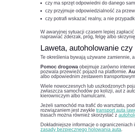
czy ma sprzęt odpowiedni do danego sa
czy przyjmuje odpowiedzialność za prze
czy potrafi wskazać realny, a nie przypad
W awaryjnej sytuacji czasem lepiej zapłaci
naprawiać zderzak, próg, felgę albo skrzy
Laweta, autoholowanie czy 
Te określenia bywają używane zamiennie, a
Pomoc drogowa
obejmuje zarówno interwen
pozwala przewieźć pojazd na platformie.
Au
albo odpowiednim zestawem transportowym
Wiele nowoczesnych lub uszkodzonych pojaz
zwłaszcza samochodów po kolizji, aut z au
kierowniczym albo hamulcami.
Jeżeli samochód ma trafić do warsztatu, po
rozwiązaniem jest zwykle
transport auta la
trasach można również skorzystać z
autoho
Dokładniejsze informacje o ograniczeniach
zasady bezpiecznego holowania auta
.