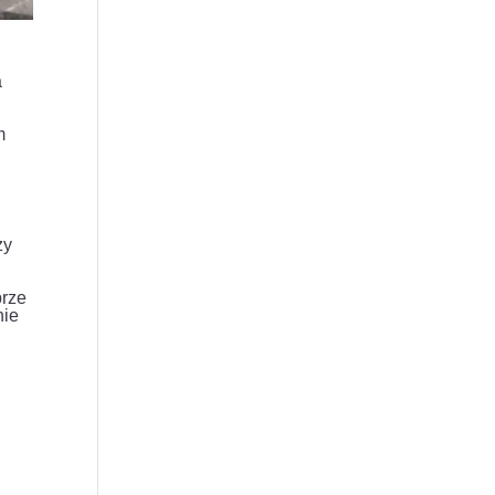
a
m
zy
brze
nie