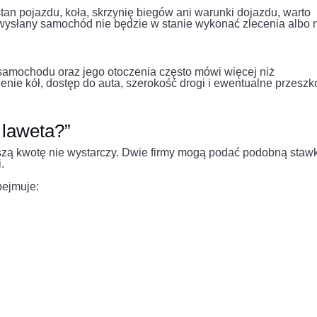
stan pojazdu, koła, skrzynię biegów ani warunki dojazdu, warto
wysłany samochód nie będzie w stanie wykonać zlecenia albo 
samochodu oraz jego otoczenia często mówi więcej niż
enie kół, dostęp do auta, szerokość drogi i ewentualne przesz
e laweta?”
ższą kwotę nie wystarczy. Dwie firmy mogą podać podobną staw
.
bejmuje: