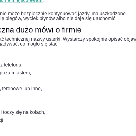
 na miejscu awarii
.
d nie może bezpiecznie kontynuować jazdy, ma uszkodzone
nię biegów, wyciek płynów albo nie daje się uruchomić.
czna dużo mówi o firmie
ć technicznej nazwy usterki. Wystarczy spokojnie opisać objaw
gadywać, co mogło się stać.
z telefonu,
ś poza miastem,
 terenowe lub inne,
 toczy się na kołach,
ji,