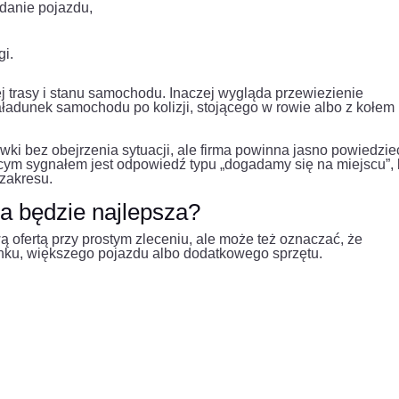
ydanie pojazdu,
gi.
 trasy i stanu samochodu. Inaczej wygląda przewiezienie
załadunek samochodu po kolizji, stojącego w rowie albo z kołem
wki bez obejrzenia sytuacji, ale firma powinna jasno powiedzie
ym sygnałem jest odpowiedź typu „dogadamy się na miejscu”,
zakresu.
ca będzie najlepsza?
 ofertą przy prostym zleceniu, ale może też oznaczać, że
nku, większego pojazdu albo dodatkowego sprzętu.