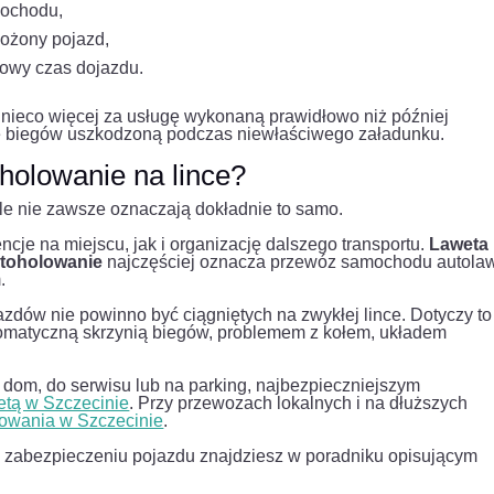
mochodu,
wożony pojazd,
kowy czas dojazdu.
ć nieco więcej za usługę wykonaną prawidłowo niż później
nię biegów uszkodzoną podczas niewłaściwego załadunku.
holowanie na lince?
le nie zawsze oznaczają dokładnie to samo.
cje na miejscu, jak i organizację dalszego transportu.
Laweta
toholowanie
najczęściej oznacza przewóz samochodu autola
.
dów nie powinno być ciągniętych na zwykłej lince. Dotyczy to
tomatyczną skrzynią biegów, problemem z kołem, układem
d dom, do serwisu lub na parking, najbezpieczniejszym
wetą w Szczecinie
. Przy przewozach lokalnych i na dłuższych
lowania w Szczecinie
.
 i zabezpieczeniu pojazdu znajdziesz w poradniku opisującym