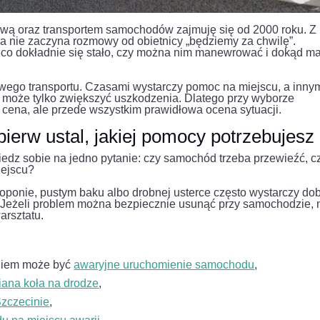
wą oraz transportem samochodów zajmuję się od 2000 roku. Z
a nie zaczyna rozmowy od obietnicy „będziemy za chwilę”.
d, co dokładnie się stało, czy można nim manewrować i dokąd m
wego transportu. Czasami wystarczy pomoc na miejscu, a inny
y może tylko zwiększyć uszkodzenia. Dlatego przy wyborze
i cena, ale przede wszystkim prawidłowa ocena sytuacji.
pierw ustal, jakiej pomocy potrzebujesz
edz sobie na jedno pytanie: czy samochód trzeba przewieźć, c
iejscu?
oponie, pustym baku albo drobnej usterce często wystarczy do
 Jeżeli problem można bezpiecznie usunąć przy samochodzie, 
arsztatu.
aniem może być
awaryjne uruchomienie samochodu
,
ana koła na drodze
,
zczecinie
,