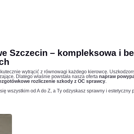
 Szczecin – kompleksowa i b
ch
 skutecznie wytrącić z równowagi każdego kierowcę. Uszkodzony 
czające. Dlatego właśnie powstała nasza oferta
napraw powypa
ezgotówkowe rozliczenie szkody z OC sprawcy
.
ię wszystkim od A do Z, a Ty odzyskasz sprawny i estetyczny