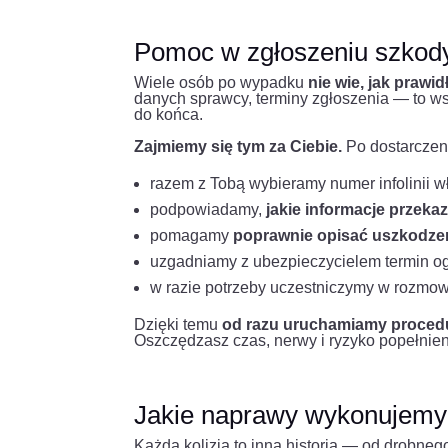
Pomoc w zgłoszeniu szkody
Wiele osób po wypadku
nie wie, jak prawi
danych sprawcy, terminy zgłoszenia — to ws
do końca.
Zajmiemy się tym za Ciebie.
Po dostarczen
razem z Tobą wybieramy numer infolinii
podpowiadamy,
jakie informacje przeka
pomagamy
poprawnie opisać uszkodze
uzgadniamy z ubezpieczycielem termin o
w razie potrzeby uczestniczymy w rozmow
Dzięki temu
od razu uruchamiamy procedu
Oszczędzasz czas, nerwy i ryzyko popełnie
Jakie naprawy wykonujemy
Każda kolizja to inna historia — od drobne