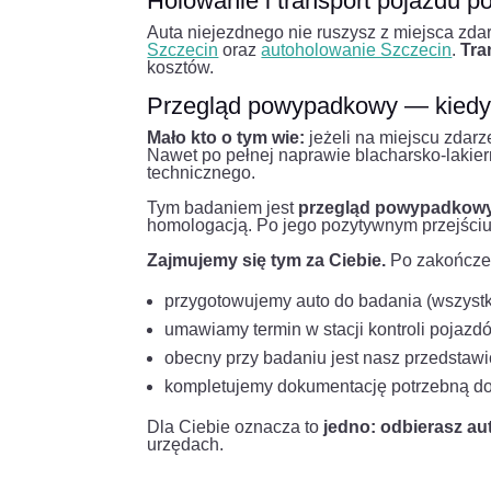
Holowanie i transport pojazdu 
Auta niejezdnego nie ruszysz z miejsca zd
Szczecin
oraz
autoholowanie Szczecin
.
Tra
kosztów.
Przegląd powypadkowy — kiedy 
Mało kto o tym wie:
jeżeli na miejscu zdarze
Nawet po pełnej naprawie blacharsko-lakier
technicznego.
Tym badaniem jest
przegląd powypadkow
homologacją. Po jego pozytywnym przejściu 
Zajmujemy się tym za Ciebie.
Po zakończe
przygotowujemy auto do badania (wszyst
umawiamy termin w stacji kontroli poja
obecny przy badaniu jest nasz przedstawi
kompletujemy dokumentację potrzebną do
Dla Ciebie oznacza to
jedno: odbierasz a
urzędach.