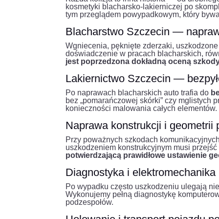
kosmetyki blacharsko-lakierniczej po skom
tym przeglądem powypadkowym, który bywa 
Blacharstwo Szczecin — naprawa
Wgniecenia, pęknięte zderzaki, uszkodzone 
doświadczenie w pracach blacharskich, rów
jest poprzedzona dokładną oceną szkod
Lakiernictwo Szczecin — bezpył
Po naprawach blacharskich auto trafia do
be
bez „pomarańczowej skórki” czy mglistych p
konieczności malowania całych elementów.
Naprawa konstrukcji i geometrii
Przy poważnych szkodach komunikacyjnyc
uszkodzeniem konstrukcyjnym musi przejść t
potwierdzającą prawidłowe ustawienie ge
Diagnostyka i elektromechanika p
Po wypadku często uszkodzeniu ulegają nie t
Wykonujemy pełną diagnostykę komputerow
podzespołów.