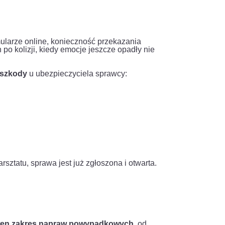
mularze online, konieczność przekazania
o kolizji, kiedy emocje jeszcze opadły nie
 szkody
u ubezpieczyciela sprawcy:
sztatu, sprawa jest już zgłoszona i otwarta.
ełen zakres napraw powypadkowych
, od