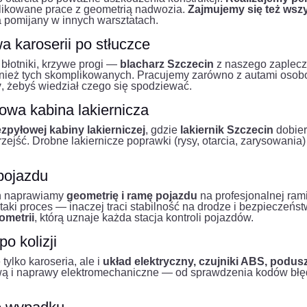
plikowane prace z geometrią nadwozia.
Zajmujemy się też wsz
pomijany w innych warsztatach.
 karoserii po stłuczce
błotniki, krzywe progi —
blacharz Szczecin
z naszego zaplecz
nież tych skomplikowanych. Pracujemy zarówno z autami osob
y
, żebyś wiedział czego się spodziewać.
owa kabina lakiernicza
zpyłowej kabiny lakierniczej
, gdzie
lakiernik Szczecin
dobier
rzejść. Drobne lakiernicze poprawki (rysy, otarcia, zarysowani
 pojazdu
h naprawiamy
geometrię i ramę pojazdu
na profesjonalnej ra
aki proces — inaczej traci stabilność na drodze i bezpieczeńs
ometrii
, którą uznaje każda stacja kontroli pojazdów.
o kolizji
ylko karoseria, ale i
układ elektryczny, czujniki ABS, podusz
ą i naprawy elektromechaniczne — od sprawdzenia kodów bł