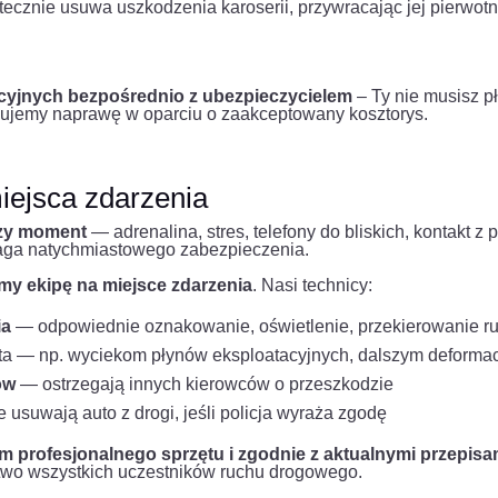
ecznie usuwa uszkodzenia karoserii, przywracając jej pierwotn
cyjnych bezpośrednio z ubezpieczycielem
– Ty nie musisz p
izujemy naprawę w oparciu o zaakceptowany kosztorys.
iejsca zdarzenia
szy moment
— adrenalina, stres, telefony do bliskich, kontakt z 
maga natychmiastowego zabezpieczenia.
my ekipę na miejsce zdarzenia
. Nasi technicy:
ia
— odpowiednie oznakowanie, oświetlenie, przekierowanie r
a — np. wyciekom płynów eksploatacyjnych, dalszym deformacj
ów
— ostrzegają innych kierowców o przeszkodzie
usuwają auto z drogi, jeśli policja wyraża zgodę
em profesjonalnego sprzętu i zgodnie z aktualnymi przepis
two wszystkich uczestników ruchu drogowego.