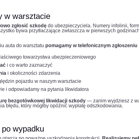
 w warsztacie
dłowo zgłosić szkodę
do ubezpieczyciela. Numery infolinii, for
zystko bywa przytłaczające zwłaszcza w pierwszych godzinach p
iu auta do warsztatu
pomagamy w telefonicznym zgłoszeniu
 właściwego towarzystwa ubezpieczeniowego
zać
i co warto zaznaczyć
nia
i okoliczności zdarzenia
ględzin pojazdu w naszym warsztacie
ie i odpowiadamy na pytania likwidatora
rę bezgotówkowej likwidacji szkody
— zanim wyjdziesz z war
nia błędu, który mógłby opóźnić wypłatę odszkodowania.
 po wypadku
go otarcia po poważne uszkodzenia konstrukcji.
Realizujemy p