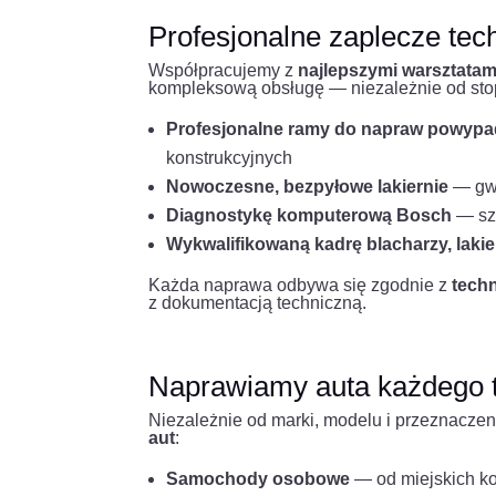
Profesjonalne zaplecze tec
Współpracujemy z
najlepszymi warsztatam
kompleksową obsługę — niezależnie od sto
Profesjonalne ramy do napraw powyp
konstrukcyjnych
Nowoczesne, bezpyłowe lakiernie
— gwa
Diagnostykę komputerową Bosch
— szy
Wykwalifikowaną kadrę blacharzy, laki
Każda naprawa odbywa się zgodnie z
tech
z dokumentacją techniczną.
Naprawiamy auta każdego 
Niezależnie od marki, modelu i przeznac
aut
:
Samochody osobowe
— od miejskich k