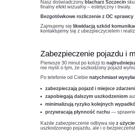
Nasz doświadczony
blacharz Szczecin
skut
finalny efekt wizualny – estetyczny i trwały.
Bezgotówkowe rozliczenie z OC sprawcy
Zajmujemy się
likwidacją szkód komunika
kontaktujemy się z ubezpieczycielem i real
Zabezpieczenie pojazdu i m
Pierwsze 30 minut po kolizji to
najtrudniej
nie myśli o tym, że uszkodzony pojazd wy
Po telefonie od Ciebie
natychmiast wysyła
zabezpieczają pojazd i miejsce zdarzen
zapobiegają dalszym uszkodzeniom
aut
minimalizują ryzyko kolejnych wypadk
przywracają płynność ruchu
— sprawnie 
Każde zabezpieczenie odbywa się
z użyci
uszkodzonego pojazdu, ale i o bezpieczeńs