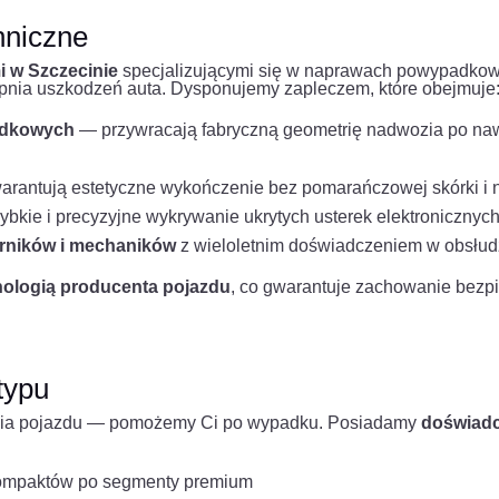
hniczne
i w Szczecinie
specjalizującymi się w naprawach powypadkow
pnia uszkodzeń auta. Dysponujemy zapleczem, które obejmuje
adkowych
— przywracają fabryczną geometrię nadwozia po n
rantują estetyczne wykończenie bez pomarańczowej skórki i 
bkie i precyzyjne wykrywanie ukrytych usterek elektronicznyc
erników i mechaników
z wieloletnim doświadczeniem w obsłu
nologią producenta pojazdu
, co gwarantuje zachowanie bezp
typu
zenia pojazdu — pomożemy Ci po wypadku. Posiadamy
doświadc
ompaktów po segmenty premium