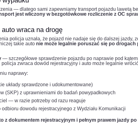
po wypadku
arzenia — dlatego sami zapewniamy transport pojazdu lawetą b
nsport jest wliczony w bezgotówkowe rozliczenie z OC spr
auto wraca na drogę
nia policja uznała, że pojazd nie nadaje się do dalszej jazdy, 
niczej takie auto
nie może legalnie poruszać się po drogach
y
— szczegółowe sprawdzenie pojazdu po naprawie pod kątem 
policja zwraca dowód rejestracyjny i auto może legalnie wróci
niu naprawy:
kie układy sprawdzone i udokumentowane)
zdów (SKP) z uprawnieniami do badań powypadkowych
ciel — w razie potrzeby od razu reaguje
 odbioru dowodu rejestracyjnego z Wydziału Komunikacji
uto z dokumentem rejestracyjnym i pełnym prawem jazdy po