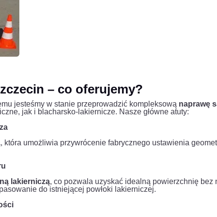
czecin – co oferujemy?
emu jesteśmy w stanie przeprowadzić kompleksową
naprawę s
zne, jak i blacharsko-lakiernicze. Nasze główne atuty:
za
ą
, która umożliwia przywrócenie fabrycznego ustawienia geome
ru
ną lakierniczą
, co pozwala uzyskać idealną powierzchnię bez n
asowanie do istniejącej powłoki lakierniczej.
ości