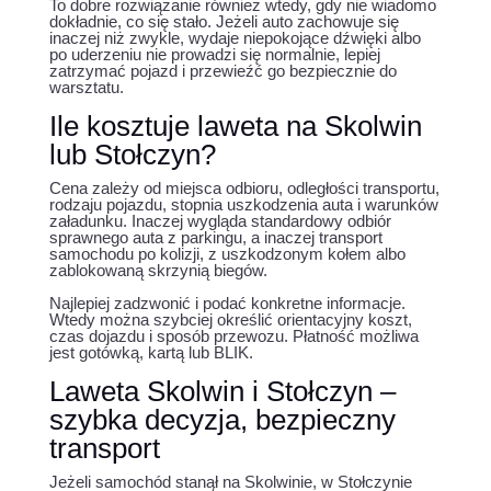
To dobre rozwiązanie również wtedy, gdy nie wiadomo
dokładnie, co się stało. Jeżeli auto zachowuje się
inaczej niż zwykle, wydaje niepokojące dźwięki albo
po uderzeniu nie prowadzi się normalnie, lepiej
zatrzymać pojazd i przewieźć go bezpiecznie do
warsztatu.
Ile kosztuje laweta na Skolwin
lub Stołczyn?
Cena zależy od miejsca odbioru, odległości transportu,
rodzaju pojazdu, stopnia uszkodzenia auta i warunków
załadunku. Inaczej wygląda standardowy odbiór
sprawnego auta z parkingu, a inaczej transport
samochodu po kolizji, z uszkodzonym kołem albo
zablokowaną skrzynią biegów.
Najlepiej zadzwonić i podać konkretne informacje.
Wtedy można szybciej określić orientacyjny koszt,
czas dojazdu i sposób przewozu. Płatność możliwa
jest gotówką, kartą lub BLIK.
Laweta Skolwin i Stołczyn –
szybka decyzja, bezpieczny
transport
Jeżeli samochód stanął na Skolwinie, w Stołczynie