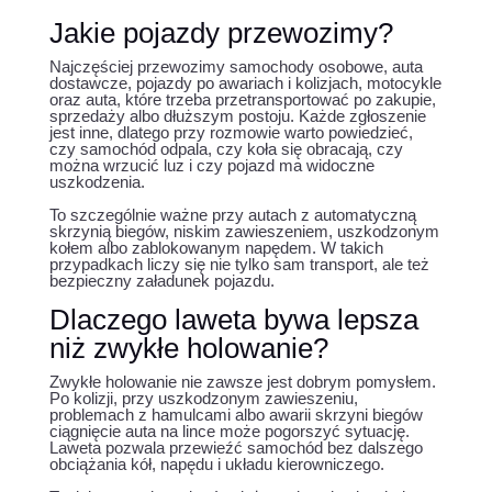
Jakie pojazdy przewozimy?
Najczęściej przewozimy samochody osobowe, auta
dostawcze, pojazdy po awariach i kolizjach, motocykle
oraz auta, które trzeba przetransportować po zakupie,
sprzedaży albo dłuższym postoju. Każde zgłoszenie
jest inne, dlatego przy rozmowie warto powiedzieć,
czy samochód odpala, czy koła się obracają, czy
można wrzucić luz i czy pojazd ma widoczne
uszkodzenia.
To szczególnie ważne przy autach z automatyczną
skrzynią biegów, niskim zawieszeniem, uszkodzonym
kołem albo zablokowanym napędem. W takich
przypadkach liczy się nie tylko sam transport, ale też
bezpieczny załadunek pojazdu.
Dlaczego laweta bywa lepsza
niż zwykłe holowanie?
Zwykłe holowanie nie zawsze jest dobrym pomysłem.
Po kolizji, przy uszkodzonym zawieszeniu,
problemach z hamulcami albo awarii skrzyni biegów
ciągnięcie auta na lince może pogorszyć sytuację.
Laweta pozwala przewieźć samochód bez dalszego
obciążania kół, napędu i układu kierowniczego.