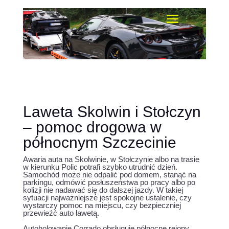
Laweta Skolwin i Stołczyn
– pomoc drogowa w
północnym Szczecinie
Awaria auta na Skolwinie, w Stołczynie albo na trasie
w kierunku Polic potrafi szybko utrudnić dzień.
Samochód może nie odpalić pod domem, stanąć na
parkingu, odmówić posłuszeństwa po pracy albo po
kolizji nie nadawać się do dalszej jazdy. W takiej
sytuacji najważniejsze jest spokojne ustalenie, czy
wystarczy pomoc na miejscu, czy bezpieczniej
przewieźć auto lawetą.
Autoholowanie Corrado obsługuje północne rejony