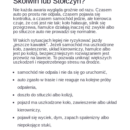
Skolwin lub Stołczyn?
Nie każda awaria wygląda groźnie od razu. Czasem
auto po prostu nie odpala, czasem pojawia się
kontrolka, a czasem samochód jedzie, ale kierowca
czuje, że coś jest nie tak: koło hałasuje, silnik się
przegrzewa, hamulce działają inaczej niż zwykle albo
po stłuczce auto nie prowadzi się normalnie.
W takich sytuacjach lepiej nie ryzykować jazdy
„jeszcze kawałek”. Jeżeli samochód ma uszkodzone
koło, zawieszenie, układ kierowniczy, hamulce albo
jest po kolizji, bezpieczniejszym rozwiązaniem jest
przewóz na lawecie. To pozwala uniknąć większych
uszkodzeń i niepotrzebnego stresu na drodze.
samochód nie odpala i nie da się go uruchomić,
auto zgasło w trasie i nie reaguje na kolejne próby
odpalenia,
doszło do stłuczki albo kolizji,
pojazd ma uszkodzone koło, zawieszenie albo układ
kierowniczy,
pojawił się wyciek, dym, zapach spalenizny albo
niepokojące stuki,