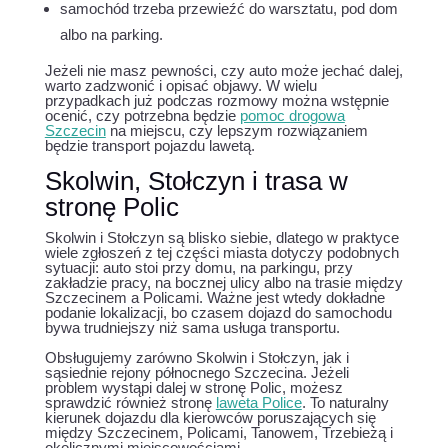
samochód trzeba przewieźć do warsztatu, pod dom
albo na parking.
Jeżeli nie masz pewności, czy auto może jechać dalej,
warto zadzwonić i opisać objawy. W wielu
przypadkach już podczas rozmowy można wstępnie
ocenić, czy potrzebna będzie
pomoc drogowa
Szczecin
na miejscu, czy lepszym rozwiązaniem
będzie transport pojazdu lawetą.
Skolwin, Stołczyn i trasa w
stronę Polic
Skolwin i Stołczyn są blisko siebie, dlatego w praktyce
wiele zgłoszeń z tej części miasta dotyczy podobnych
sytuacji: auto stoi przy domu, na parkingu, przy
zakładzie pracy, na bocznej ulicy albo na trasie między
Szczecinem a Policami. Ważne jest wtedy dokładne
podanie lokalizacji, bo czasem dojazd do samochodu
bywa trudniejszy niż sama usługa transportu.
Obsługujemy zarówno Skolwin i Stołczyn, jak i
sąsiednie rejony północnego Szczecina. Jeżeli
problem wystąpi dalej w stronę Polic, możesz
sprawdzić również stronę
laweta Police
. To naturalny
kierunek dojazdu dla kierowców poruszających się
między Szczecinem, Policami, Tanowem, Trzebieżą i
okolicznymi miejscowościami.