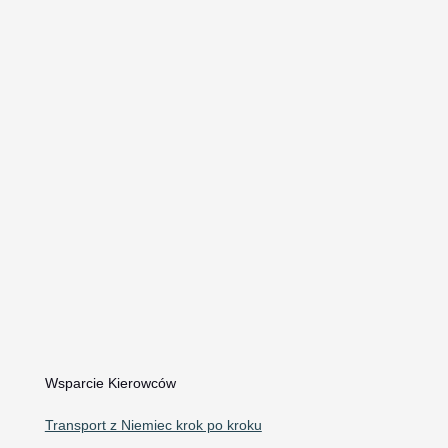
Holowanie z urwanym kołem
Uruchamianie samochodu kablami
Dowóz paliwa Szczecin
Awaryjne otwieranie samochodów
Kontakt i Informacje
Telefon: 609 240 240
WhatsApp
Email:
autoholowaniecorrado@gmail.com
Mapa Google
Wsparcie Kierowców
Transport z Niemiec krok po kroku