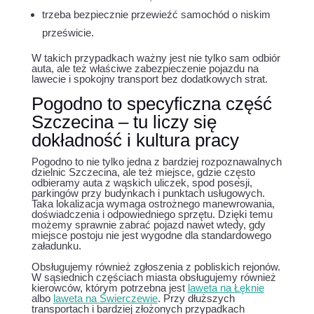
trzeba bezpiecznie przewieźć samochód o niskim
prześwicie.
W takich przypadkach ważny jest nie tylko sam odbiór
auta, ale też właściwe zabezpieczenie pojazdu na
lawecie i spokojny transport bez dodatkowych strat.
Pogodno to specyficzna część
Szczecina – tu liczy się
dokładność i kultura pracy
Pogodno to nie tylko jedna z bardziej rozpoznawalnych
dzielnic Szczecina, ale też miejsce, gdzie często
odbieramy auta z wąskich uliczek, spod posesji,
parkingów przy budynkach i punktach usługowych.
Taka lokalizacja wymaga ostrożnego manewrowania,
doświadczenia i odpowiedniego sprzętu. Dzięki temu
możemy sprawnie zabrać pojazd nawet wtedy, gdy
miejsce postoju nie jest wygodne dla standardowego
załadunku.
Obsługujemy również zgłoszenia z pobliskich rejonów.
W sąsiednich częściach miasta obsługujemy również
kierowców, którym potrzebna jest
laweta na Łęknie
albo
laweta na Świerczewie
. Przy dłuższych
transportach i bardziej złożonych przypadkach