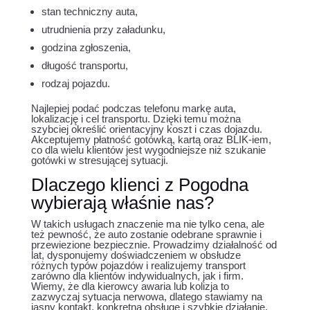
stan techniczny auta,
utrudnienia przy załadunku,
godzina zgłoszenia,
długość transportu,
rodzaj pojazdu.
Najlepiej podać podczas telefonu markę auta,
lokalizację i cel transportu. Dzięki temu można
szybciej określić orientacyjny koszt i czas dojazdu.
Akceptujemy płatność gotówką, kartą oraz BLIK-iem,
co dla wielu klientów jest wygodniejsze niż szukanie
gotówki w stresującej sytuacji.
Dlaczego klienci z Pogodna
wybierają właśnie nas?
W takich usługach znaczenie ma nie tylko cena, ale
też pewność, że auto zostanie odebrane sprawnie i
przewiezione bezpiecznie. Prowadzimy działalność od
lat, dysponujemy doświadczeniem w obsłudze
różnych typów pojazdów i realizujemy transport
zarówno dla klientów indywidualnych, jak i firm.
Wiemy, że dla kierowcy awaria lub kolizja to
zazwyczaj sytuacja nerwowa, dlatego stawiamy na
jasny kontakt, konkretną obsługę i szybkie działanie.