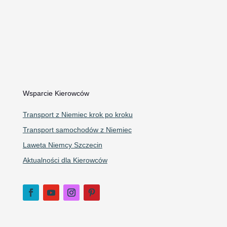
Telefon: 609 240 240
WhatsApp
Email:
autoholowaniecorrado@gmail.com
Mapa Google
Wsparcie Kierowców
Transport z Niemiec krok po kroku
Transport samochodów z Niemiec
Laweta Niemcy Szczecin
Aktualności dla Kierowców