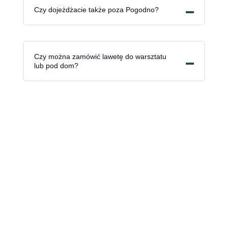
Czy dojeżdżacie także poza Pogodno?
Czy można zamówić lawetę do warsztatu
lub pod dom?
Zadzwoń — szybko dojedziemy i
bezpiecznie przetransportujemy Twój
pojazd.